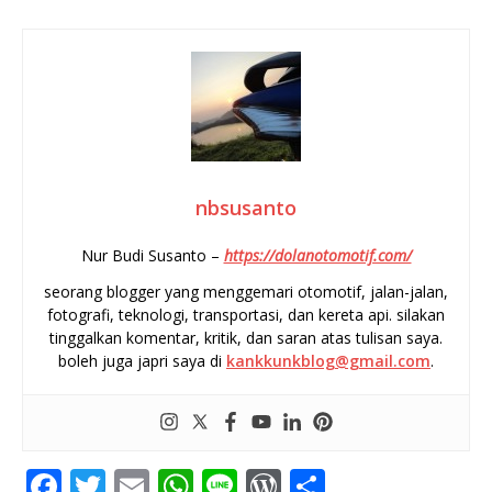
nbsusanto
Nur Budi Susanto –
https://dolanotomotif.com/
seorang blogger yang menggemari otomotif, jalan-jalan,
fotografi, teknologi, transportasi, dan kereta api. silakan
tinggalkan komentar, kritik, dan saran atas tulisan saya.
boleh juga japri saya di
kankkunkblog@gmail.com
.
F
T
E
W
Li
W
S