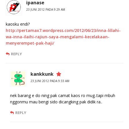
ipanase
23 JUNI 2012 PADA 9:29 AM
kaosku endi?
http://pertamax7.wordpress.com/2012/06/23/inna-lillahi-
wa-inna-ilaihi-rajiun-saya-mengalami-kecelakaan-
menyerempet-pak-haji/
REPLY
kankkunk
23 JUNI 2012 PADA 9:33 AM
nek barang e do ning pak camat kaos ro mug..tapi mbuh
nggonmu mau bengi sido dicangking pak didik ra..
REPLY