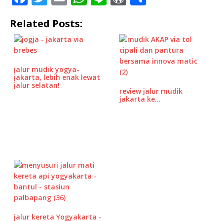
a
w
m
h
n
o
h
Related Posts:
c
it
ai
at
e
r
ar
e
te
l
s
d
e
b
r
A
P
jalur mudik yogya-
o
p
r
jakarta, lebih enak lewat
jalur selatan!
o
p
e
review jalur mudik
jakarta ke…
k
ss
jalur kereta Yogyakarta -