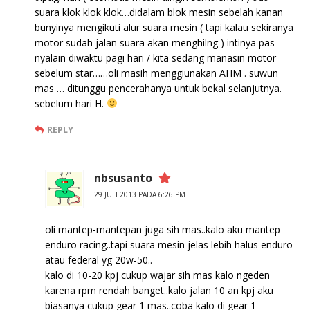
suara klok klok klok…didalam blok mesin sebelah kanan
bunyinya mengikuti alur suara mesin ( tapi kalau sekiranya
motor sudah jalan suara akan menghilng ) intinya pas
nyalain diwaktu pagi hari / kita sedang manasin motor
sebelum star……oli masih menggiunakan AHM . suwun
mas … ditunggu pencerahanya untuk bekal selanjutnya.
sebelum hari H.
REPLY
nbsusanto
29 JULI 2013 PADA 6:26 PM
oli mantep-mantepan juga sih mas..kalo aku mantep
enduro racing..tapi suara mesin jelas lebih halus enduro
atau federal yg 20w-50..
kalo di 10-20 kpj cukup wajar sih mas kalo ngeden
karena rpm rendah banget..kalo jalan 10 an kpj aku
biasanya cukup gear 1 mas..coba kalo di gear 1