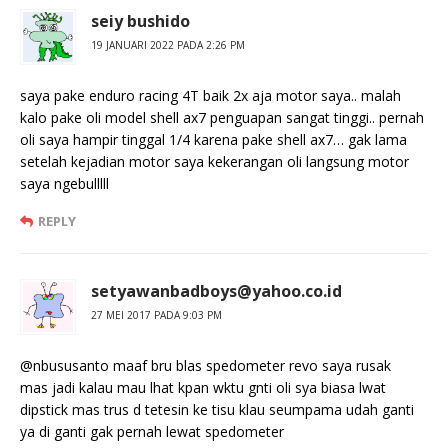
seiy bushido
19 JANUARI 2022 PADA 2:26 PM
saya pake enduro racing 4T baik 2x aja motor saya.. malah
kalo pake oli model shell ax7 penguapan sangat tinggi.. pernah
oli saya hampir tinggal 1/4 karena pake shell ax7… gak lama
setelah kejadian motor saya kekerangan oli langsung motor
saya ngebulllll
REPLY
setyawanbadboys@yahoo.co.id
27 MEI 2017 PADA 9:03 PM
@nbususanto maaf bru blas spedometer revo saya rusak
mas jadi kalau mau lhat kpan wktu gnti oli sya biasa lwat
dipstick mas trus d tetesin ke tisu klau seumpama udah ganti
ya di ganti gak pernah lewat spedometer