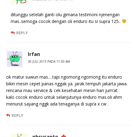
ditunggu setelah ganti olu gimana testimoni njenengan
mas..semoga cocok dengan oli enduro itu si supra 125..
REPLY
Irfan
30 JULI 2013 PADA 11:50 AM
ok matur suwun mas….tapi ngomong ngomong itu enduro
bikin mesin cepet panas nggak ya. jarak tempuh jakarta jawa.
rencana mau serviice & cek kesehatan mesin hari jum’at.
kalo cocok enduro untuk selanjutunya enduro mas.oli ahm
menurut sayang nggk ada tenaganya di supra x cw .
REPLY
nbsusanto