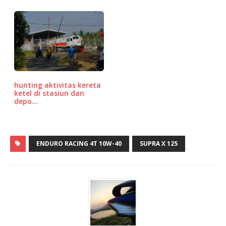
hunting aktivitas kereta
ketel di stasiun dan
depo…
ENDURO RACING 4T 10W-40
SUPRA X 125