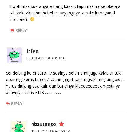
hooh mas suaranya emang kasar.. tapi masih oke oke aja
sih kalo aku.. huehehehe.. sayangnya susute lumayan di
motorku..
REPLY
Irfan
30 JULI 2013 PADA 3:04 PM
cenderung ke enduro…./ soalnya selama ini juga kalau untuk
oper gigi keras bnget / kadang gigi1 ke 2 nggak langsung bisa,
harus diulang dua kali, dan bunyinya kleeeeeeeeek mestinya
bunyinya halus KLIK…………….
REPLY
nbsusanto
30 JULI 2013 PADA 8:50 PM