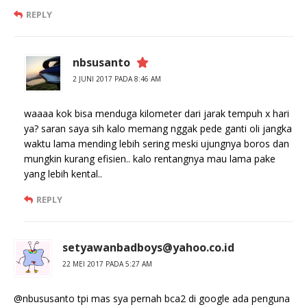
REPLY
nbsusanto
2 JUNI 2017 PADA 8:46 AM
waaaa kok bisa menduga kilometer dari jarak tempuh x hari
ya? saran saya sih kalo memang nggak pede ganti oli jangka
waktu lama mending lebih sering meski ujungnya boros dan
mungkin kurang efisien.. kalo rentangnya mau lama pake
yang lebih kental..
REPLY
setyawanbadboys@yahoo.co.id
22 MEI 2017 PADA 5:27 AM
@nbususanto tpi mas sya pernah bca2 di google ada penguna