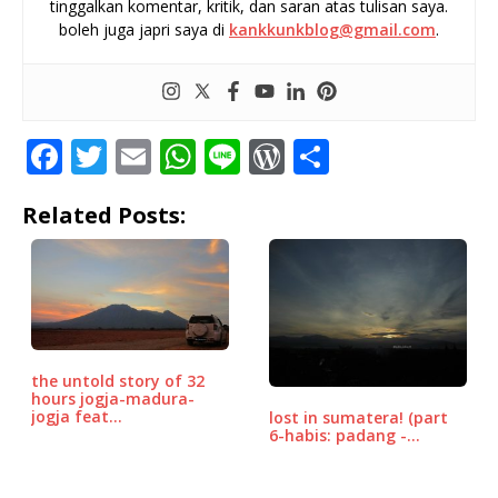
tinggalkan komentar, kritik, dan saran atas tulisan saya.
boleh juga japri saya di
kankkunkblog@gmail.com
.
F
T
E
W
Li
W
S
a
w
m
h
n
o
h
Related Posts:
c
it
ai
at
e
r
ar
e
te
l
s
d
e
b
r
A
P
o
p
r
o
p
e
the untold story of 32
k
ss
hours jogja-madura-
jogja feat…
lost in sumatera! (part
6-habis: padang -…