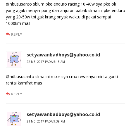
@nbususanto sblum pke enduro racing 10-40w sya pke oli
yang agak menyimpang dari anjuran pabrik slma ini pke enduro
yang 20-50w tpi gak krang bnyak waktu di pakai sampai
1000km mas
REPLY
setyawanbadboys@yahoo.co.id
22 MEI 2017 PADA 5:15 AM
@ndbususanto slma ini mtor sya cma rewelnya minta ganti
rantai kamfrat mas
REPLY
setyawanbadboys@yahoo.co.id
21 MEI 2017 PADA 9:39 PM