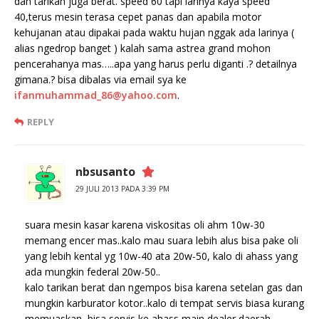
dan tarikan juga berat. speed 60 tapi larinya kaya speed
40,terus mesin terasa cepet panas dan apabila motor
kehujanan atau dipakai pada waktu hujan nggak ada larinya (
alias ngedrop banget ) kalah sama astrea grand mohon
pencerahanya mas…..apa yang harus perlu diganti .? detailnya
gimana.? bisa dibalas via email sya ke
ifanmuhammad_86@yahoo.com
.
REPLY
nbsusanto
29 JULI 2013 PADA 3:39 PM
suara mesin kasar karena viskositas oli ahm 10w-30
memang encer mas..kalo mau suara lebih alus bisa pake oli
yang lebih kental yg 10w-40 ata 20w-50, kalo di ahass yang
ada mungkin federal 20w-50..
kalo tarikan berat dan ngempos bisa karena setelan gas dan
mungkin karburator kotor..kalo di tempat servis biasa kurang
memuaskan, bisa servis ke ahass main dealer daerah