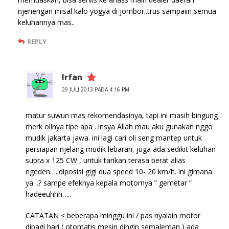
njenengan misal kalo yogya di jombor..trus sampaiin semua
keluhannya mas..
REPLY
Irfan
29 JULI 2013 PADA 4:16 PM
matur suwun mas rekomendasinya, tapi ini masih bingung
merk olinya tipe apa . insya Allah mau aku gunakan nggo
mudik jakarta jawa. ini lagi cari oli seng mantep untuk
persiapan njelang mudik lebaran, juga ada sedikit keluhan
supra x 125 CW , untuk tarikan terasa berat alias
ngeden…..diposisi gigi dua speed 10- 20 km/h. ini gimana
ya ..? sampe efeknya kepala motornya ” gemetar ”
hadeeuhhh…..
CATATAN < beberapa minggu ini / pas nyalain motor
dipagi hari ( otomatis mesin dingin semaleman ) ada