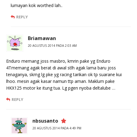
lumayan kok worthed lah..
REPLY
Briamawan
20 AGUSTUS 2014 PADA 2:03 AM
Enduro memang joss masbro, kmrin pake yg Enduro
4Tmemang agak berat di awal stlh agak lama baru joss
tenaganya, skrng lg pke yg racing tarikan ok tp suarane kui
lhoo. mesin agak kasar namun ttp aman. Maklum pake
HKX125 motor ke itung tua. Lg pgen nyoba deltalube …
REPLY
nbsusanto
20 AGUSTUS 2014 PADA 4:49 PM