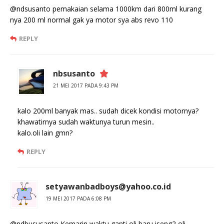
@ndsusanto pemakaian selama 1000km dari 800ml kurang
nya 200 ml normal gak ya motor sya abs revo 110
REPLY
nbsusanto
21 MEI 2017 PADA 9:43 PM
kalo 200ml banyak mas.. sudah dicek kondisi motornya?
khawatirnya sudah waktunya turun mesin..
kalo.oli lain gmn?
REPLY
setyawanbadboys@yahoo.co.id
19 MEI 2017 PADA 6:08 PM
@ndbususanto Kemarin waktu ganti oli baru iseng2 oli