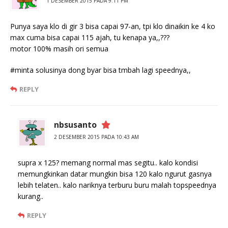
1 DESEMBER 2015 PADA 9:11 PM
Punya saya klo di gir 3 bisa capai 97-an, tpi klo dinaikin ke 4 ko
max cuma bisa capai 115 ajah, tu kenapa ya,,???
motor 100% masih ori semua
#minta solusinya dong byar bisa tmbah lagi speednya,,
REPLY
nbsusanto
2 DESEMBER 2015 PADA 10:43 AM
supra x 125? memang normal mas segitu.. kalo kondisi
memungkinkan datar mungkin bisa 120 kalo ngurut gasnya
lebih telaten.. kalo nariknya terburu buru malah topspeednya
kurang..
REPLY