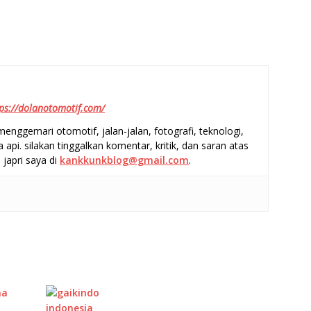
ps://dolanotomotif.com/
enggemari otomotif, jalan-jalan, fotografi, teknologi,
a api. silakan tinggalkan komentar, kritik, dan saran atas
 japri saya di
kankkunkblog@gmail.com
.
S
h
ar
e