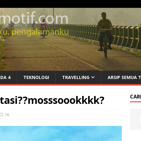
DA 4
TEKNOLOGI
TRAVELLING
ARSIP SEMUA 
stasi??mosssoookkkk?
CARI
16