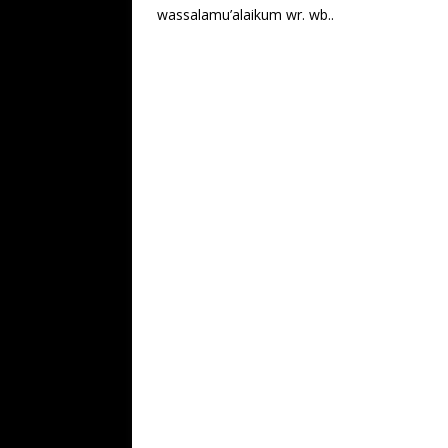
wassalamu’alaikum wr. wb..