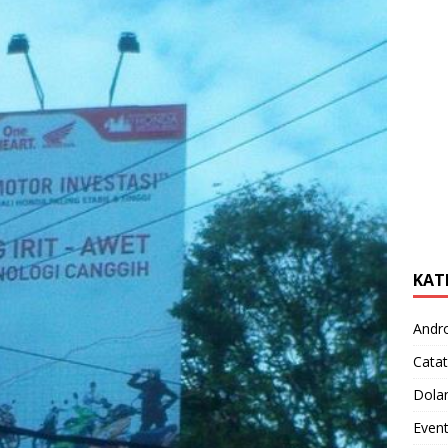
KAT
Andr
Catat
Dola
Even