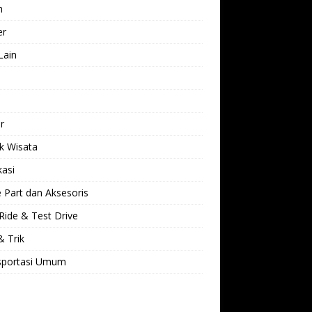
h
er
Lain
l
r
k Wisata
kasi
 Part dan Aksesoris
Ride & Test Drive
& Trik
sportasi Umum