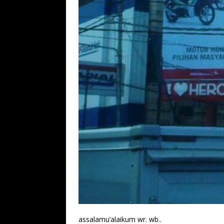
assalamu’alaikum wr. wb..