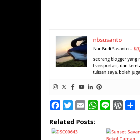
nbsusanto
Nur Budi Susanto –
htt
seorang blogger yang m
transportasi, dan keret
tulisan saya. boleh juga
F
T
E
W
Li
W
a
w
m
h
n
o
Related Posts:
c
it
ai
at
e
r
e
te
l
s
d