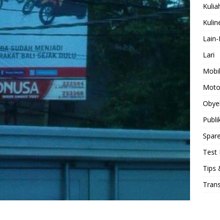
Kulia
Kulin
Lain-
Lari
Mobi
Moto
Obye
Publi
Spare
Test 
Tips 
Tran