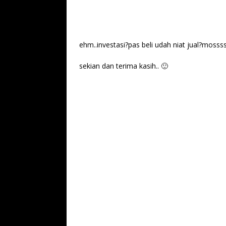
ehm..investasi?pas beli udah niat jual?mos
sekian dan terima kasih.. 🙂