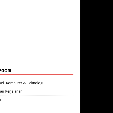
EGORI
oid, Komputer & Teknologi
an Perjalanan
n
t