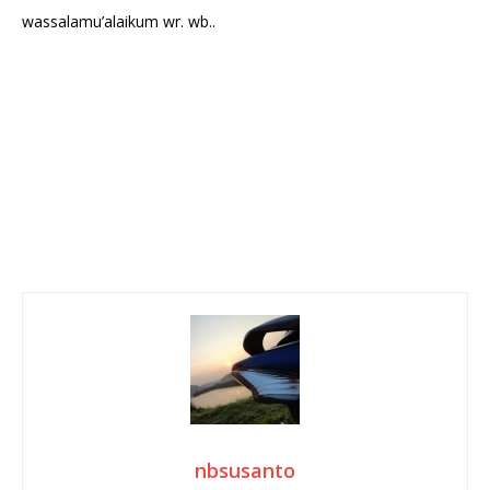
wassalamu’alaikum wr. wb..
nbsusanto