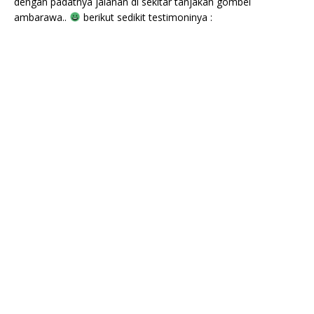
dengan padatnya jalanan di sekitar tanjakan gombel
ambarawa..
berikut sedikit testimoninya :