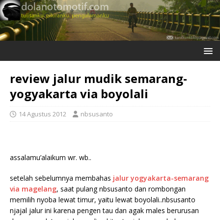
review jalur mudik semarang-
yogyakarta via boyolali
14 Agustus 2012
nbsusanto
assalamu’alaikum wr. wb..
setelah sebelumnya membahas
jalur yogyakarta-semarang
via magelang
, saat pulang nbsusanto dan rombongan
memilih nyoba lewat timur, yaitu lewat boyolali..nbsusanto
njajal jalur ini karena pengen tau dan agak males berurusan