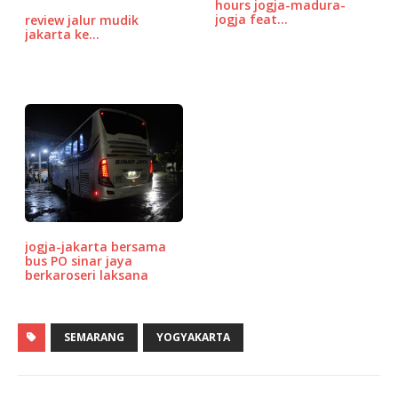
k
ss
hours jogja-madura-
jogja feat…
review jalur mudik
jakarta ke…
jogja-jakarta bersama
bus PO sinar jaya
berkaroseri laksana
SEMARANG
YOGYAKARTA