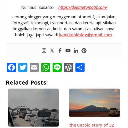
Nur Budi Susanto –
https://dolanotomotif.com/
seorang blogger yang menggemari otomotif, jalan-jalan,
fotografi, teknologi, transportasi, dan kereta api. silakan
tinggalkan komentar, kritik, dan saran atas tulisan saya.
boleh juga japri saya di
kankkunkblog@gmail.com
.
F
T
E
W
Li
W
S
a
w
m
h
n
o
h
Related Posts:
c
it
ai
at
e
r
ar
e
te
l
s
d
e
b
r
A
P
o
p
r
o
p
e
the untold story of 32