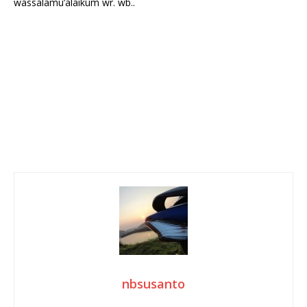
wassalamu’alaikum wr. wb..
nbsusanto