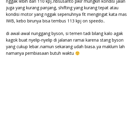
nggak lebih dari 110 kpj..nbsusanto pikir mungkin kondisi jalan
juga yang kurang panjang, shifting yang kurang tepat atau
kondisi motor yang nggak sepenuhnya fit mengingat kata mas
IWB, kebo birunya bisa tembus 113 kpj on speedo..
di awal-awal nunggang byson, si temen tadi bilang kalo agak
kagok buat nyelip-nyelip di jalanan ramai karena stang byson
yang cukup lebar..namun sekarang udah biasa..ya maklum lah
namanya pembiasaan butuh waktu