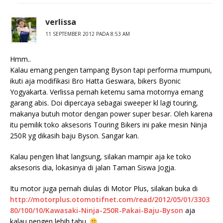
verlissa
11 SEPTEMBER 2012 PADA 8:53 AM
Hmm..
Kalau emang pengen tampang Byson tapi performa mumpuni,
ikuti aja modifikasi Bro Hatta Geswara, bikers Byonic
Yogyakarta. Verlissa pernah ketemu sama motornya emang
garang abis. Doi dipercaya sebagai sweeper kl lagi touring,
makanya butuh motor dengan power super besar. Oleh karena
itu pemilik toko aksesoris Touring Bikers ini pake mesin Ninja
250R yg dikasih baju Byson. Sangar kan.
Kalau pengen lihat langsung, silakan mampir aja ke toko
aksesoris dia, lokasinya di jalan Taman Siswa Jogja.
Itu motor juga pernah diulas di Motor Plus, silakan buka di
http://motorplus.otomotifnet.com/read/2012/05/01/3303
80/100/10/Kawasaki-Ninja-250R-Pakai-Baju-Byson
aja
kalau pengen lebih tahu.