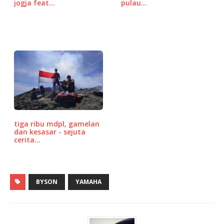
jogja feat…
pulau…
tiga ribu mdpl, gamelan
dan kesasar - sejuta
cerita…
BYSON
YAMAHA