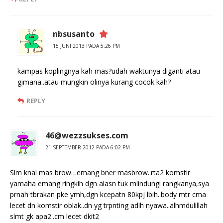
nbsusanto
15 JUNI 2013 PADA 5:26 PM
kampas koplingnya kah mas?udah waktunya diganti atau
gimana..atau mungkin olinya kurang cocok kah?
REPLY
46@wezzsukses.com
21 SEPTEMBER 2012 PADA 6:02 PM
Slm knal mas brow…emang bner masbrow..rta2 komstir
yamaha emang ringkih dgn alasn tuk mlindungi rangkanya,sya
prnah tbrakan pke ymh,dgn kcepatn 80kpj lbih..body mtr cma
lecet dn komstir oblak..dn yg trpnting adlh nyawa..alhmdulillah
slmt gk apa2..cm lecet dkit2