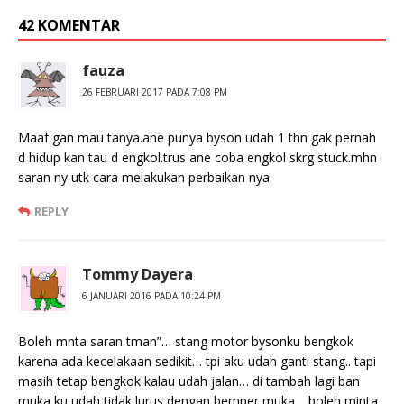
42 KOMENTAR
fauza
26 FEBRUARI 2017 PADA 7:08 PM
Maaf gan mau tanya.ane punya byson udah 1 thn gak pernah
d hidup kan tau d engkol.trus ane coba engkol skrg stuck.mhn
saran ny utk cara melakukan perbaikan nya
REPLY
Tommy Dayera
6 JANUARI 2016 PADA 10:24 PM
Boleh mnta saran tman”… stang motor bysonku bengkok
karena ada kecelakaan sedikit… tpi aku udah ganti stang.. tapi
masih tetap bengkok kalau udah jalan… di tambah lagi ban
muka ku udah tidak lurus dengan bemper muka… boleh minta