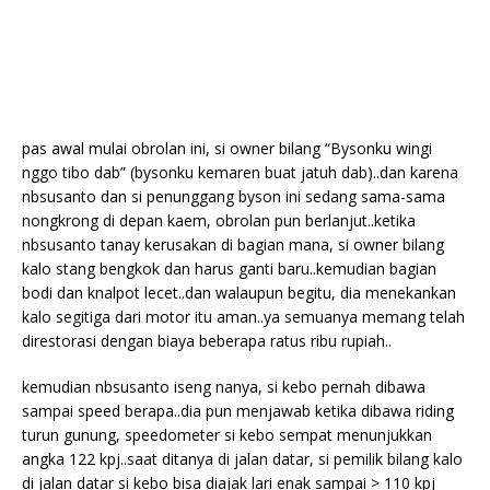
pas awal mulai obrolan ini, si owner bilang “Bysonku wingi
nggo tibo dab” (bysonku kemaren buat jatuh dab)..dan karena
nbsusanto dan si penunggang byson ini sedang sama-sama
nongkrong di depan kaem, obrolan pun berlanjut..ketika
nbsusanto tanay kerusakan di bagian mana, si owner bilang
kalo stang bengkok dan harus ganti baru..kemudian bagian
bodi dan knalpot lecet..dan walaupun begitu, dia menekankan
kalo segitiga dari motor itu aman..ya semuanya memang telah
direstorasi dengan biaya beberapa ratus ribu rupiah..
kemudian nbsusanto iseng nanya, si kebo pernah dibawa
sampai speed berapa..dia pun menjawab ketika dibawa riding
turun gunung, speedometer si kebo sempat menunjukkan
angka 122 kpj..saat ditanya di jalan datar, si pemilik bilang kalo
di jalan datar si kebo bisa diajak lari enak sampai > 110 kpj