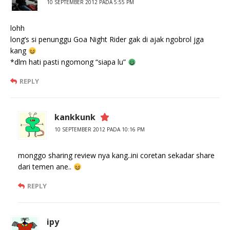
10 SEPTEMBER 2012 PADA 5:55 PM
lohh
long’s si penunggu Goa Night Rider gak di ajak ngobrol jga
kang
*dlm hati pasti ngomong “siapa lu”
REPLY
kankkunk
10 SEPTEMBER 2012 PADA 10:16 PM
monggo sharing review nya kang..ini coretan sekadar share
dari temen ane..
REPLY
ipy