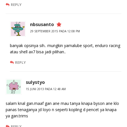
REPLY
nbsusanto
29 SEPTEMBER 2015 PADA 12:08 PM
banyak opsinya sih.. mungkin yamalube sport, enduro racing
atau shell ax7 bisa jadi pilihan..
REPLY
sulystyo
15 JUNI 2013 PADA 12:48 AM
salam knal gan.maaf gan ane mau tanya knapa byson ane klo
panas tenaganya jd loyo n seperti kopling d pencet ya knapa
ya gan.trims
REPLY