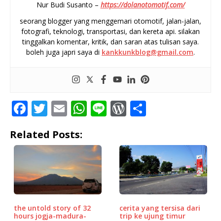
Nur Budi Susanto –
https://dolanotomotif.com/
seorang blogger yang menggemari otomotif, jalan-jalan,
fotografi, teknologi, transportasi, dan kereta api. silakan
tinggalkan komentar, kritik, dan saran atas tulisan saya.
boleh juga japri saya di
kankkunkblog@gmail.com
.
F
T
E
W
Li
W
S
a
w
m
h
n
o
h
Related Posts:
c
it
ai
at
e
r
ar
e
te
l
s
d
e
b
r
A
P
o
p
r
o
p
e
the untold story of 32
cerita yang tersisa dari
k
ss
hours jogja-madura-
trip ke ujung timur