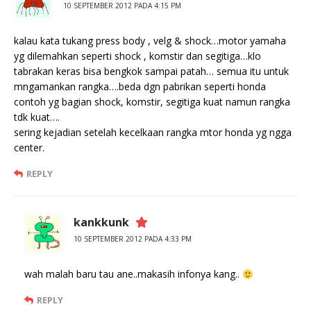
10 SEPTEMBER 2012 PADA 4:15 PM
kalau kata tukang press body , velg & shock…motor yamaha
yg dilemahkan seperti shock , komstir dan segitiga…klo
tabrakan keras bisa bengkok sampai patah… semua itu untuk
mngamankan rangka….beda dgn pabrikan seperti honda
contoh yg bagian shock, komstir, segitiga kuat namun rangka
tdk kuat….
sering kejadian setelah kecelkaan rangka mtor honda yg ngga
center.
REPLY
kankkunk
10 SEPTEMBER 2012 PADA 4:33 PM
wah malah baru tau ane..makasih infonya kang..
REPLY