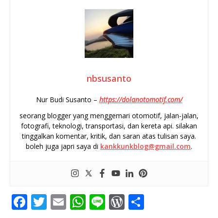
nbsusanto
Nur Budi Susanto –
https://dolanotomotif.com/
seorang blogger yang menggemari otomotif, jalan-jalan,
fotografi, teknologi, transportasi, dan kereta api. silakan
tinggalkan komentar, kritik, dan saran atas tulisan saya.
boleh juga japri saya di
kankkunkblog@gmail.com
.
F
T
E
W
Li
W
S
a
w
m
h
n
o
h