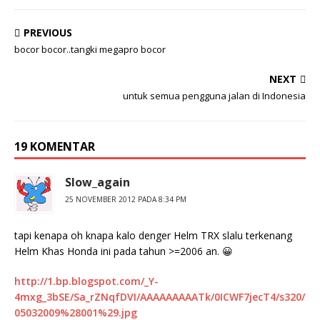
PREVIOUS
bocor bocor..tangki megapro bocor
NEXT
untuk semua pengguna jalan di Indonesia
19 KOMENTAR
Slow_again
25 NOVEMBER 2012 PADA 8:34 PM
tapi kenapa oh knapa kalo denger Helm TRX slalu terkenang
Helm Khas Honda ini pada tahun >=2006 an. 😀
http://1.bp.blogspot.com/_Y-
4mxg_3bSE/Sa_rZNqfDVI/AAAAAAAAATk/0ICWF7jecT4/s320/
05032009%28001%29.jpg