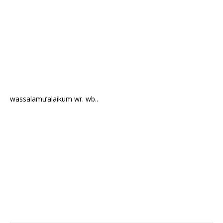
wassalamu’alaikum wr. wb..