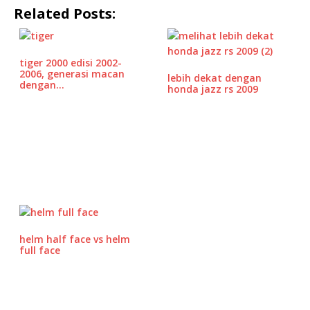
Related Posts:
c
it
ai
at
e
r
ar
e
te
l
s
d
e
b
r
A
P
tiger 2000 edisi 2002-
2006, generasi macan
lebih dekat dengan
o
p
r
dengan…
honda jazz rs 2009
o
p
e
k
ss
helm half face vs helm
full face