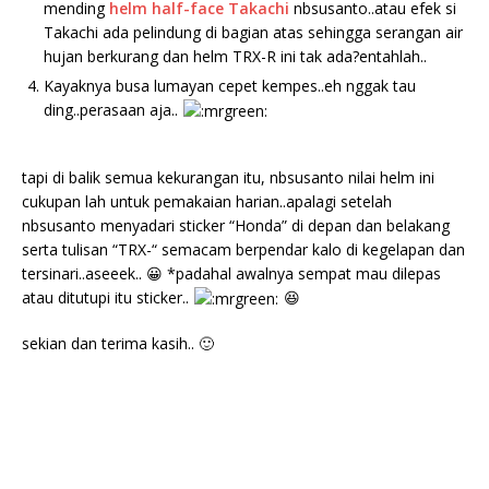
mending
helm half-face Takachi
nbsusanto..atau efek si
Takachi ada pelindung di bagian atas sehingga serangan air
hujan berkurang dan helm TRX-R ini tak ada?entahlah..
Kayaknya busa lumayan cepet kempes..eh nggak tau
ding..perasaan aja..
tapi di balik semua kekurangan itu, nbsusanto nilai helm ini
cukupan lah untuk pemakaian harian..apalagi setelah
nbsusanto menyadari sticker “Honda” di depan dan belakang
serta tulisan “TRX-“ semacam berpendar kalo di kegelapan dan
tersinari..aseeek.. 😀 *padahal awalnya sempat mau dilepas
atau ditutupi itu sticker..
😆
sekian dan terima kasih.. 🙂