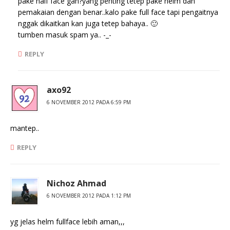
pake half face gan?yang penting tetep pake helm dan
pemakaian dengan benar..kalo pake full face tapi pengaitnya
nggak dikaitkan kan juga tetep bahaya.. 🙂
tumben masuk spam ya.. -_-
REPLY
axo92
6 NOVEMBER 2012 PADA 6:59 PM
mantep..
REPLY
Nichoz Ahmad
6 NOVEMBER 2012 PADA 1:12 PM
yg jelas helm fullface lebih aman,,,