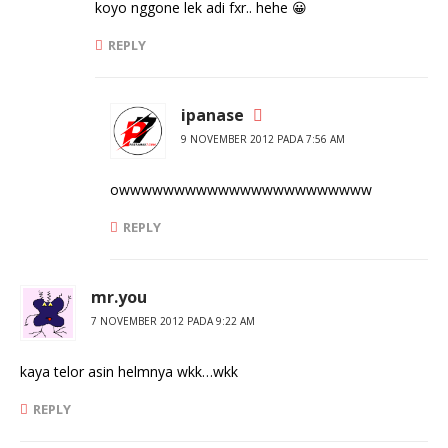
koyo nggone lek adi fxr.. hehe 😀
REPLY
ipanase
9 NOVEMBER 2012 PADA 7:56 AM
owwwwwwwwwwwwwwwwwwwwwww
REPLY
mr.you
7 NOVEMBER 2012 PADA 9:22 AM
kaya telor asin helmnya wkk…wkk
REPLY