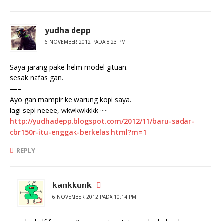
yudha depp
6 NOVEMBER 2012 PADA 8:23 PM
Saya jarang pake helm model gituan.
sesak nafas gan.
—–
Ayo gan mampir ke warung kopi saya.
lagi sepi neeee, wkwkwkkkk ·····
http://yudhadepp.blogspot.com/2012/11/baru-sadar-
cbr150r-itu-enggak-berkelas.html?m=1
REPLY
kankkunk
6 NOVEMBER 2012 PADA 10:14 PM