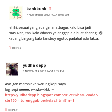
kankkunk
7 NOVEMBER 2012 PADA 10:03 AM
hihihi..sesuai yang ada gimana..bagus kalo bisa jadi
masukan, tapi kalo dibiarin ya anggep aja buat sharing.. 😆
kadang bingung kalo fansboy ngotot padahal ada fakta.. -_-
REPLY
yudha depp
6 NOVEMBER 2012 PADA 8:24 PM
Ayo gan mampir ke warung kopi saya.
lagi sepi neeee, wkwkwkkkk ·····
http://yudhadepp.blogspot.com/2012/11/baru-sadar-
cbr150r-itu-enggak-berkelas.html?m=1
REPLY