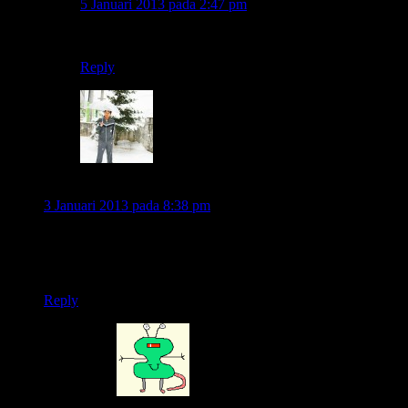
5 Januari 2013 pada 2:47 pm
yap..sama-sama minta jalan secara paksa.. 😈
Reply
tk. tahu
3 Januari 2013 pada 8:38 pm
braninya rombongan yg nyalain tuh sirene.
motor dgn serine = kebanyakan arogan y
pntas saja level motor dgn sirene ala patwal = genk motor…
Reply