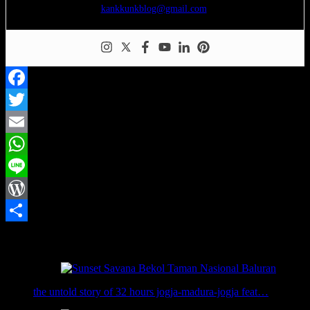
kankkunkblog@gmail.com
.
Facebook
Twitter
Email
WhatsApp
Line
WordPress
Share
Related Posts:
the untold story of 32 hours jogja-madura-jogja feat…