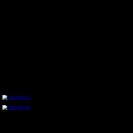
sirine serta klaksonnya masih dipakai..berikut videonya..
[youtube=http://www.youtube.com/watch?v=YvVA_RtEWTU]