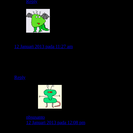
Reply
joko
12 Januari 2013 pada 11:27 am
itu video pas ada di lesehan deket pos pendakian lawu ya?
kereeennn coba naik lawu pas malem jumat kliwon, kata
sodaraku ada batu yg melayag nyangkut di atas pohon
Reply
nbsusanto
12 Januari 2013 pada 12:08 pm
yap..daerah cemorosewu ini mas..wah kalo itu medeni..