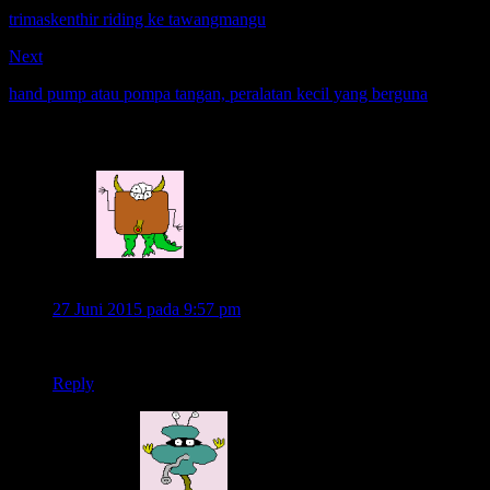
trimaskenthir riding ke tawangmangu
Next
hand pump atau pompa tangan, peralatan kecil yang berguna
55 Komentar
Anonim
27 Juni 2015 pada 9:57 pm
Ikut clubnya syaratny ɑɑpPªª? Ndan
Reply