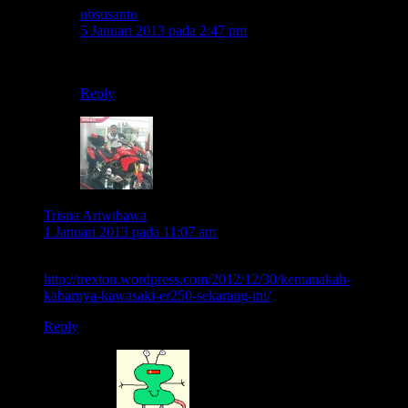
nbsusanto
5 Januari 2013 pada 2:47 pm
ya memang seperti itu mas arogansinya.. 😐
Reply
Trisna Ariwibawa
1 Januari 2013 pada 11:07 am
Lempar duren aja wkwk
http://trexton.wordpress.com/2012/12/30/kemanakah-
kabarnya-kawasaki-er250-sekarang-ini/
Reply