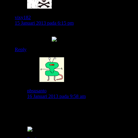
vixy182
15 Januari 2013 pada 6:15 pm
Di daerah ane juga sering nemu ginian bro…, branix kalo
rombongan doank
..
Reply
nbsusanto
16 Januari 2013 pada 9:58 am
yap memang biasanya kalo rombongan baru dipakai
mas..kalo riding sendiri walau dipasang biasanya nggak
dipakai..palingan hazardnya..kalo dipakai pas riding
sendiri dan di jalan pinggir kampung, bisa-bisa dicegat..