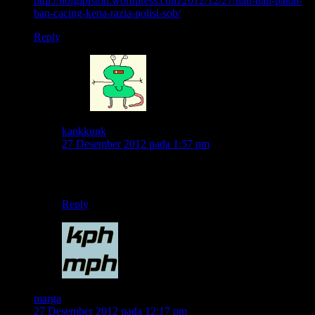
http://nofgipiston.wordpress.com/2012/12/27/hati-hati-pakai-
ban-cacing-kena-razia-polisi-sob/
Reply
kankkunk
27 Desember 2012 pada 1:57 pm
yap..makanya itu mas..awalnya sampe dikira
ambulane.. -_-
Reply
marga
27 Desember 2012 pada 12:17 pm