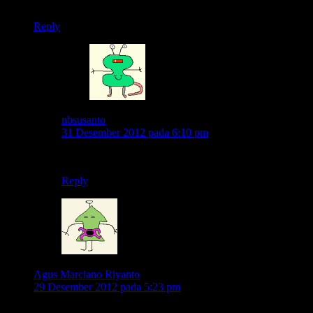
salam tri mas kenthiiiiirr
Reply
nbsusanto
31 Desember 2012 pada 6:10 pm
buahahaha..ayo meneh le.. 😆
Reply
Agus Marciano Riyanto
29 Desember 2012 pada 5:23 pm
Ketoke motore campuran yo …..