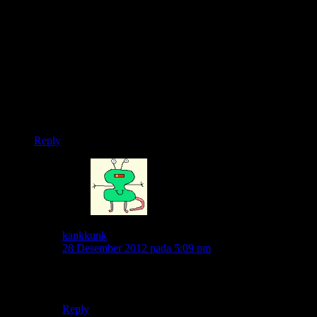
Kebisaan Bro.
Mlm minggu kemrin Byonic Purblingga lmpu merah
Magelang trobos aj bro. Ciri khusus mereka dual muffler.
Captainnya main srudak-sruduk.
Satu lg, knalpot salah satu motor keras bro.
Padahal belakang ada bebek bawa anak balita.
Mungkin sudah tidak punya malu dan telinga bermasalah kali
y?
Reply
kankkunk
28 Desember 2012 pada 5:09 pm
wah..ya arogansi dan ego kalo udah rombongan emang
meningkat mas..
Reply