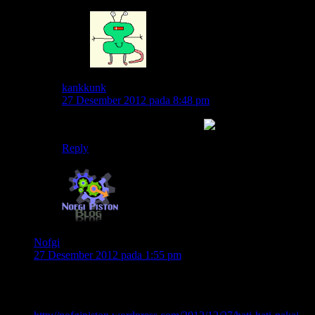
kankkunk
27 Desember 2012 pada 8:48 pm
woo..eman-eman sandale mas..
Reply
Nofgi
27 Desember 2012 pada 1:55 pm
Wah yg ginian nih jangan ditiru.
Masih ada aja yg touring pakek gituan.