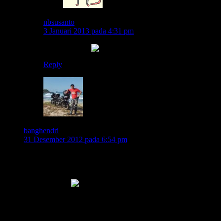
nbsusanto
3 Januari 2013 pada 4:31 pm
wooooooooo..
Reply
banghendri
31 Desember 2012 pada 6:54 pm
kalau tanpa sirine kayaknya mereka gak berani keluar
kandang om
maklum saja baru bisa naik motor butuh bantuan biar
kebagian jalan
ibarat anak kecil baru belajar naik sepeda perlu alat bantu
bedanya klo anak kecil yang jatuh harus dibantu
kalau mereka yang jatuh ya biarin saja 😆