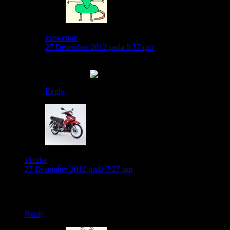
kankkunk
27 Desember 2012 pada 8:57 pm
nek njenengan tak cegat mas..tak jaluk mbayari ning
warung kae..
Reply
z1rider
27 Desember 2012 pada 7:27 pm
Jarne wae mas brooo. Pasang headset langsung. *Ben ra
krungu sirine… 😀
Reply