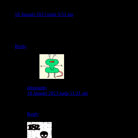
raka phratamma
18 Januari 2013 pada 9:53 am
Waahhhh,,,
Emg mereka touring motor apa yah ??
*kepoabis
Reply
nbsusanto
18 Januari 2013 pada 11:21 am
berbagai merk dan model mas.. 🙄
Reply