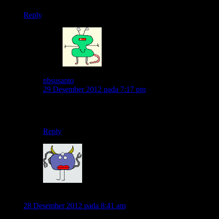
Reply
nbsusanto
29 Desember 2012 pada 7:17 pm
campuran pak..matik, bebek, sport..merk juga macem-
macem..semacam komunitas lintas merk dan tipe..
Reply
andhika
28 Desember 2012 pada 8:41 am