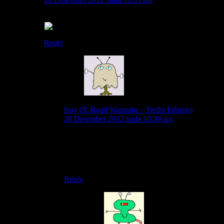
aseekk..ternyata bgebul itu bisa buat jurus menghilang.
Reply
Roy (X-Road Wannabe - Trellis Edition)
28 Desember 2012 pada 10:38 am
sekalian mengaburkan pandangan yang
dibelakangnya
😆
Reply