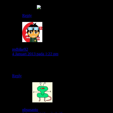
wah nggak berani mas..cuma ngliat sambil ketawa-
ketawa..
Reply
redbike92
4 Januari 2013 pada 1:22 pm
hahaha klub motor, geng motor, dan polisi hampir gak ada
bedanya lagi 😀
Reply
nbsusanto