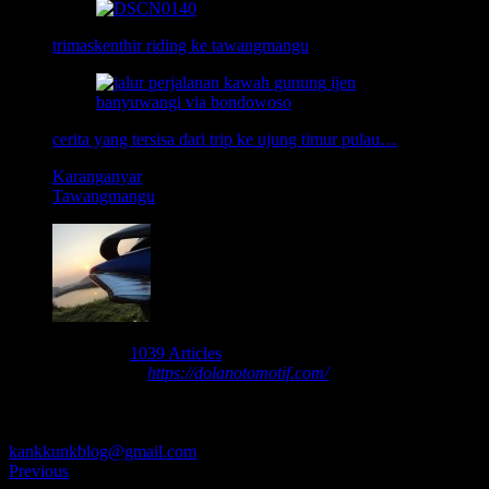
trimaskenthir riding ke tawangmangu
cerita yang tersisa dari trip ke ujung timur pulau…
Karanganyar
Tawangmangu
About nbsusanto
1039 Articles
Nur Budi Susanto -
https://dolanotomotif.com/
seorang blogger
yang menggemari otomotif, jalan-jalan, fotografi, teknologi,
transportasi, dan kereta api. silakan tinggalkan komentar, kritik, dan
saran atas tulisan saya. boleh juga japri saya di
kankkunkblog@gmail.com
.
Previous