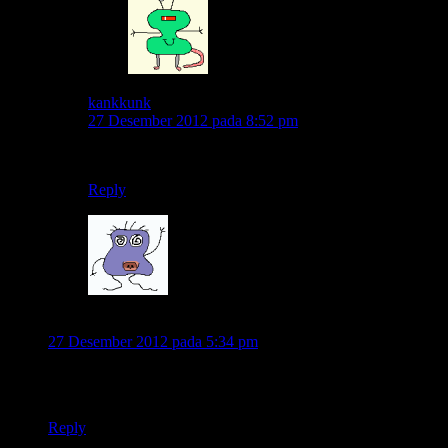
kankkunk
27 Desember 2012 pada 8:52 pm
jane malah lucu mas..asal ora ngganggu jalan lho.. 😀
Reply
46@sukses.com
27 Desember 2012 pada 5:34 pm
Tak simak dri dlu,ternyata dan ternya yg punya warung ini
seneng jalan2 ya,suka liat2 alam..hehehe..hobbi bnget..
Reply