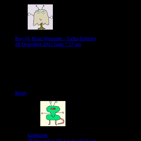
Roy (X-Road Wannabe - Trellis Edition)
28 Desember 2012 pada 7:57 am
biasanya sih motor batangan… kalo motor kecil toet toet
begitu pas gaspoll sih asepin aja semua…
kemudian menghilang dibalik asap
😆
Reply
kankkunk
28 Desember 2012 pada 10:35 am