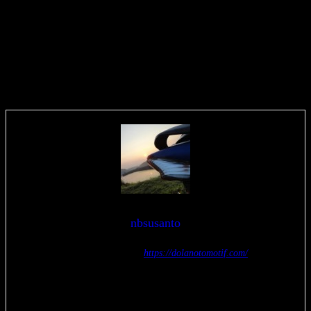
nbsusanto
Nur Budi Susanto –
https://dolanotomotif.com/
seorang blogger yang menggemari otomotif, jalan-jalan, fotografi,
teknologi, transportasi, dan kereta api. silakan tinggalkan komentar,
kritik, dan saran atas tulisan saya. boleh juga japri saya di