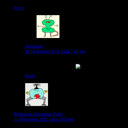
Reply
nbsusanto
31 Desember 2012 pada 7:43 pm
woooo..hihihi..kalo diartiin dengan kalem, rombongan
itu emang malah lucu mas..
Reply
Mohamad Syaefudin Zuhri
31 Desember 2012 pada 6:02 pm