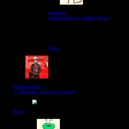
kankkunk
28 Desember 2012 pada 5:11 pm
jurus menghilang dari pandangan..tinggal
terdengar suara mesin 2 tak melaju
kencang.. 😀
Reply
Diposedicigp8
27 Desember 2012 pada 8:50 pm
dudu aku
Reply