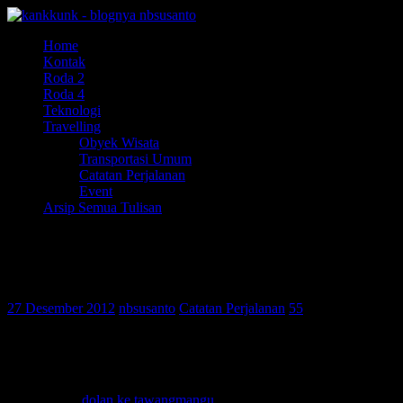
Home
Kontak
Roda 2
Roda 4
Teknologi
Travelling
Obyek Wisata
Transportasi Umum
Catatan Perjalanan
Event
Arsip Semua Tulisan
ketemu rombongan dengan sirine di
tawangmangu
27 Desember 2012
nbsusanto
Catatan Perjalanan
55
assalau’alaikum wr. wb..
pas kemaren
dolan ke tawangmangu
, pas istirahat setelah sholat, dari