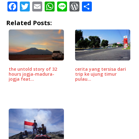
F
T
E
W
Li
W
S
a
w
m
h
n
o
h
Related Posts:
c
it
ai
at
e
r
ar
e
te
l
s
d
e
b
r
A
P
o
p
r
o
p
e
the untold story of 32
cerita yang tersisa dari
k
ss
hours jogja-madura-
trip ke ujung timur
jogja feat…
pulau…