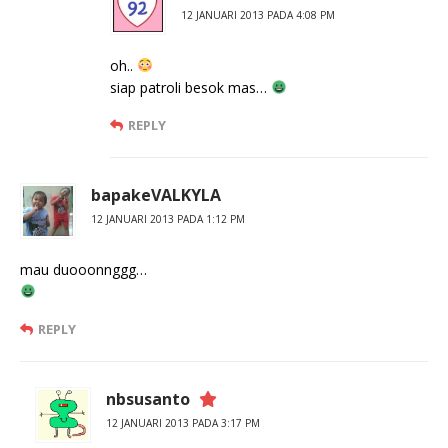
12 JANUARI 2013 PADA 4:08 PM
oh..
siap patroli besok mas…
REPLY
bapakeVALKYLA
12 JANUARI 2013 PADA 1:12 PM
mau duooonnggg…
REPLY
nbsusanto
12 JANUARI 2013 PADA 3:17 PM