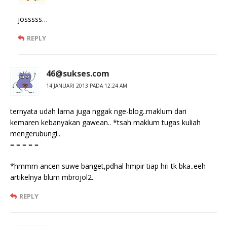
josssss…
REPLY
46@sukses.com
14 JANUARI 2013 PADA 12:24 AM
ternyata udah lama juga nggak nge-blog..maklum dari
kemaren kebanyakan gawean.. *tsah maklum tugas kuliah
mengerubungi..
= = = = =
*hmmm ancen suwe banget,pdhal hmpir tiap hri tk bka..eeh
artikelnya blum mbrojol2..
REPLY