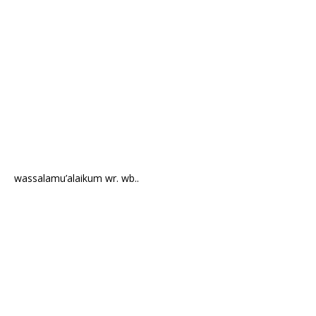
wassalamu’alaikum wr. wb..