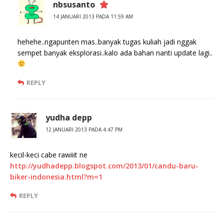
nbsusanto
14 JANUARI 2013 PADA 11:59 AM
hehehe..ngapunten mas..banyak tugas kuliah jadi nggak
sempet banyak eksplorasi..kalo ada bahan nanti update lagi..
REPLY
yudha depp
12 JANUARI 2013 PADA 4:47 PM
kecil-keci cabe rawiiit ne
http://yudhadepp.blogspot.com/2013/01/candu-baru-
biker-indonesia.html?m=1
REPLY