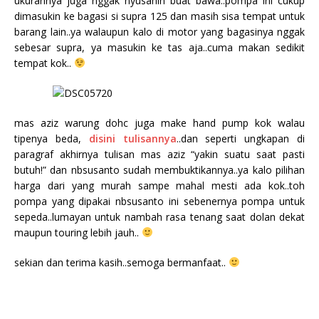
ukurannya juga nggak nyusahin buat bawa..pompa ini cukup
dimasukin ke bagasi si supra 125 dan masih sisa tempat untuk
barang lain..ya walaupun kalo di motor yang bagasinya nggak
sebesar supra, ya masukin ke tas aja..cuma makan sedikit
tempat kok..
mas aziz warung dohc juga make hand pump kok walau
tipenya beda,
disini tulisannya
..dan seperti ungkapan di
paragraf akhirnya tulisan mas aziz “yakin suatu saat pasti
butuh!” dan nbsusanto sudah membuktikannya..ya kalo pilihan
harga dari yang murah sampe mahal mesti ada kok..toh
pompa yang dipakai nbsusanto ini sebenernya pompa untuk
sepeda..lumayan untuk nambah rasa tenang saat dolan dekat
maupun touring lebih jauh..
sekian dan terima kasih..semoga bermanfaat..