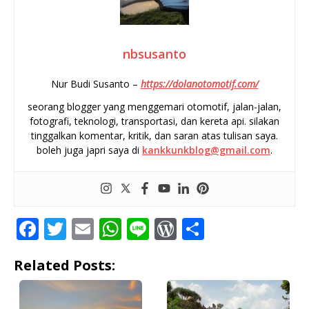
nbsusanto
Nur Budi Susanto –
https://dolanotomotif.com/
seorang blogger yang menggemari otomotif, jalan-jalan,
fotografi, teknologi, transportasi, dan kereta api. silakan
tinggalkan komentar, kritik, dan saran atas tulisan saya.
boleh juga japri saya di
kankkunkblog@gmail.com
.
F
T
E
W
Li
W
S
a
w
m
h
n
o
h
Related Posts:
c
it
ai
at
e
r
ar
e
te
l
s
d
e