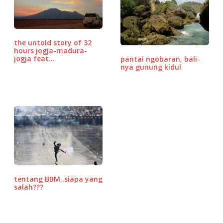
b
r
A
P
o
p
r
o
p
e
the untold story of 32
k
ss
hours jogja-madura-
jogja feat…
pantai ngobaran, bali-
nya gunung kidul
tentang BBM..siapa yang
salah???