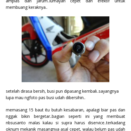
amplas dan jarum..lumayan cepet dan efektif untuk
membuang keraknya..
setelah dirasa bersih, busi pun dipasang kembali..sayangnya
lupa mau ngfoto pas busi udah dibersihin..
memasang 15 baut itu butuh kesabaran, apalagi biar pas dan
nggak bikin bergetar..bagian seperti ini yang membuat
nbsusanto malas kalau si supra harus diservice..terkadang
oknum mekanik masangnya asal cepet, walau belum pas udah