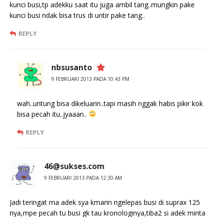
kunci busi,tp adekku saat itu juga ambil tang..mungkin pake
kunci busi ndak bisa trus di untir pake tang..
REPLY
nbsusanto
9 FEBRUARI 2013 PADA 10:43 PM
wah..untung bisa dikeluarin..tapi masih nggak habis pikir kok
bisa pecah itu..jyaaan..
REPLY
46@sukses.com
9 FEBRUARI 2013 PADA 12:30 AM
Jadi teringat ma adek sya kmarin ngelepas busi di suprax 125
nya,mpe pecah tu busi gk tau kronologinya,tiba2 si adek minta