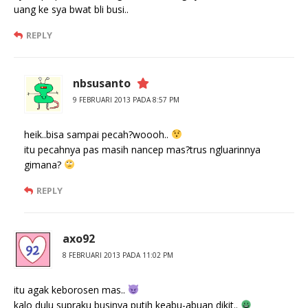
uang ke sya bwat bli busi..
REPLY
nbsusanto
9 FEBRUARI 2013 PADA 8:57 PM
heik..bisa sampai pecah?woooh..
itu pecahnya pas masih nancep mas?trus ngluarinnya
gimana?
REPLY
axo92
8 FEBRUARI 2013 PADA 11:02 PM
itu agak keborosen mas..
kalo dulu supraku businya putih keabu-abuan dikit..