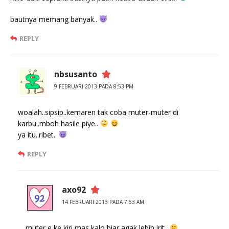
bautnya memang banyak..
REPLY
nbsusanto
9 FEBRUARI 2013 PADA 8:53 PM
woalah..sipsip..kemaren tak coba muter-muter di
karbu..mboh hasile piye..
ya itu..ribet..
REPLY
axo92
14 FEBRUARI 2013 PADA 7:53 AM
muter e ke kiri mas kalo biar agak lebih irit..