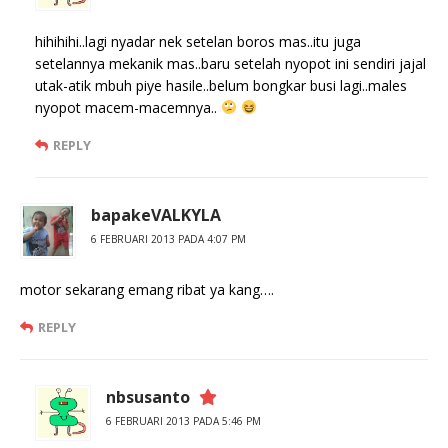
hihihihi..lagi nyadar nek setelan boros mas..itu juga
setelannya mekanik mas..baru setelah nyopot ini sendiri jajal
utak-atik mbuh piye hasile..belum bongkar busi lagi..males
nyopot macem-macemnya..
REPLY
bapakeVALKYLA
6 FEBRUARI 2013 PADA 4:07 PM
motor sekarang emang ribat ya kang….
REPLY
nbsusanto
6 FEBRUARI 2013 PADA 5:46 PM