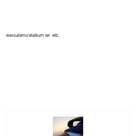
wassalamu’alaikum wr. wb..