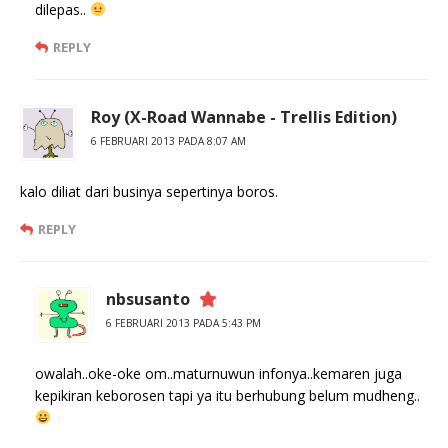
dilepas..
REPLY
Roy (X-Road Wannabe - Trellis Edition)
6 FEBRUARI 2013 PADA 8:07 AM
kalo diliat dari businya sepertinya boros.
REPLY
nbsusanto
6 FEBRUARI 2013 PADA 5:43 PM
owalah..oke-oke om..maturnuwun infonya..kemaren juga
kepikiran keborosen tapi ya itu berhubung belum mudheng..