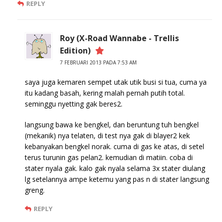
REPLY
Roy (X-Road Wannabe - Trellis
Edition)
7 FEBRUARI 2013 PADA 7:53 AM
saya juga kemaren sempet utak utik busi si tua, cuma ya
itu kadang basah, kering malah pernah putih total.
seminggu nyetting gak beres2.
langsung bawa ke bengkel, dan beruntung tuh bengkel
(mekanik) nya telaten, di test nya gak di blayer2 kek
kebanyakan bengkel norak. cuma di gas ke atas, di setel
terus turunin gas pelan2. kemudian di matiin. coba di
stater nyala gak. kalo gak nyala selama 3x stater diulang
lg setelannya ampe ketemu yang pas n di stater langsung
greng.
REPLY