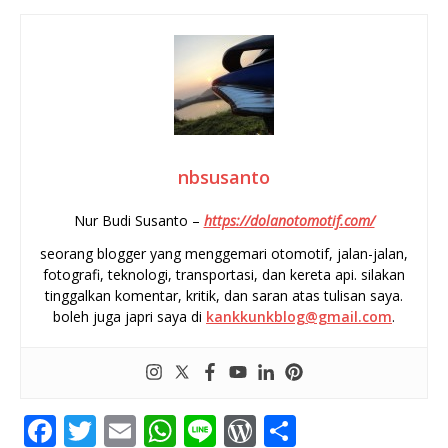
nbsusanto
Nur Budi Susanto –
https://dolanotomotif.com/
seorang blogger yang menggemari otomotif, jalan-jalan,
fotografi, teknologi, transportasi, dan kereta api. silakan
tinggalkan komentar, kritik, dan saran atas tulisan saya.
boleh juga japri saya di
kankkunkblog@gmail.com
.
F
T
E
W
Li
W
S