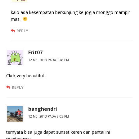
kalo ada kesempatan berkunjung ke jogja monggo mampir
mas..
REPLY
Erit07
12 MEI 2013 PADA 9:48 PM
Ckck,very beautiful…
REPLY
banghendri
12 MEI 2013 PADA 8:05 PM
ternyata bisa juga dapat sunset keren dari pantai ini
mantap mas