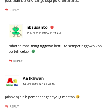
Joss..alami..la dho sangu kopi po ora?hahaha..
REPLY
nbsusanto
15 MEI 2013 PADA 11:21 AM
mboten mas..ming nggowo kertu..ra sempet nggowo kopi
po teh celup..
REPLY
Aa Ikhwan
14 MEI 2013 PADA 7:48 AM
jalan2 ajib nih pemandangannya jg mantap
REPLY