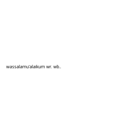
wassalamu’alaikum wr. wb..