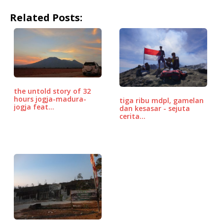
a
w
m
h
n
o
h
Related Posts:
c
it
ai
at
e
r
ar
e
te
l
s
d
e
b
r
A
P
o
p
r
o
p
e
the untold story of 32
k
ss
hours jogja-madura-
tiga ribu mdpl, gamelan
jogja feat…
dan kesasar - sejuta
cerita…