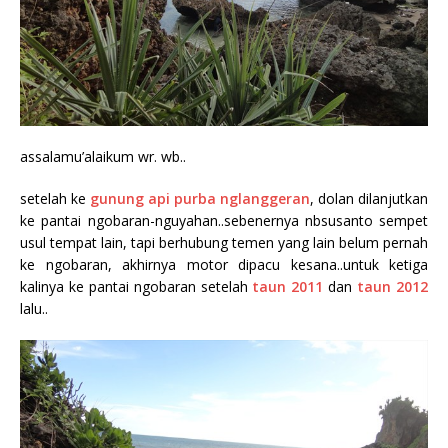
assalamu’alaikum wr. wb..
setelah ke
gunung api purba nglanggeran
, dolan dilanjutkan
ke pantai ngobaran-nguyahan..sebenernya nbsusanto sempet
usul tempat lain, tapi berhubung temen yang lain belum pernah
ke ngobaran, akhirnya motor dipacu kesana..untuk ketiga
kalinya ke pantai ngobaran setelah
taun 2011
dan
taun 2012
lalu..