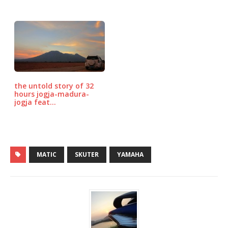
the untold story of 32
hours jogja-madura-
jogja feat…
MATIC
SKUTER
YAMAHA