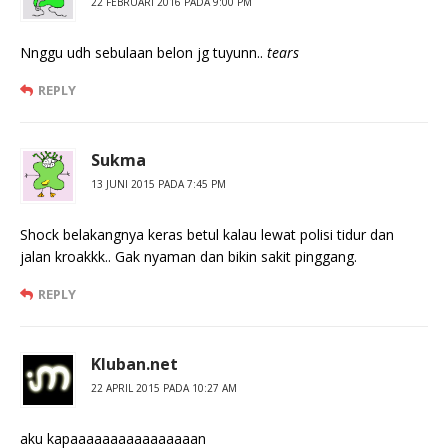
22 FEBRUARI 2016 PADA 9:00 PM
Nnggu udh sebulaan belon jg tuyunn..
tears
REPLY
Sukma
13 JUNI 2015 PADA 7:45 PM
Shock belakangnya keras betul kalau lewat polisi tidur dan
jalan kroakkk.. Gak nyaman dan bikin sakit pinggang.
REPLY
Kluban.net
22 APRIL 2015 PADA 10:27 AM
aku kapaaaaaaaaaaaaaaaan