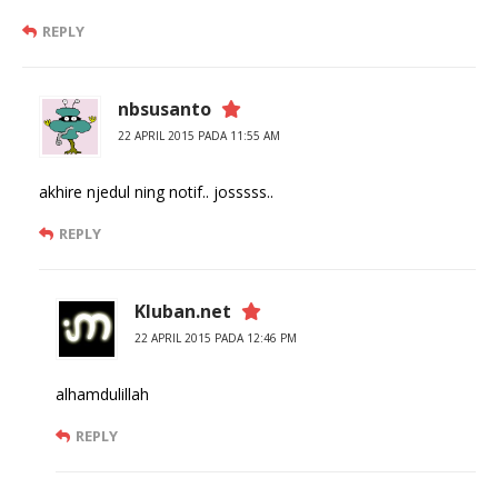
REPLY
nbsusanto
22 APRIL 2015 PADA 11:55 AM
akhire njedul ning notif.. josssss..
REPLY
Kluban.net
22 APRIL 2015 PADA 12:46 PM
alhamdulillah
REPLY