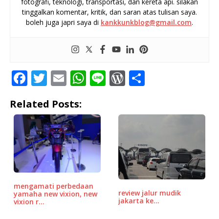
fotografi, teknologi, transportasi, dan kereta api. silakan
tinggalkan komentar, kritik, dan saran atas tulisan saya.
boleh juga japri saya di
kankkunkblog@gmail.com
.
F
T
E
W
Li
W
S
a
w
m
h
n
o
h
Related Posts:
c
it
ai
at
e
r
ar
e
te
l
s
d
e
b
r
A
P
o
p
r
o
p
e
k
ss
mengamati perbedaan
review jalur mudik
yamaha new vixion, new
jakarta ke…
vixion r…