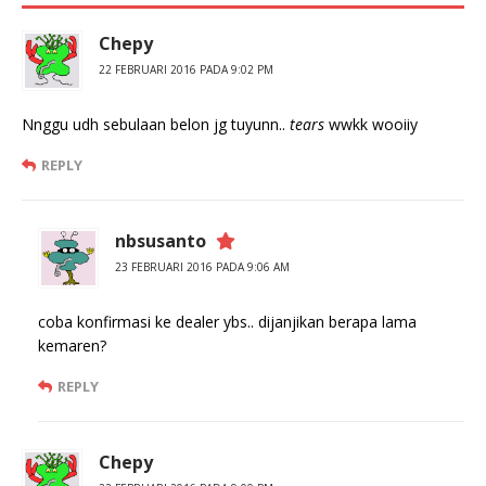
Chepy
22 FEBRUARI 2016 PADA 9:02 PM
Nnggu udh sebulaan belon jg tuyunn..
tears
wwkk wooiiy
REPLY
nbsusanto
23 FEBRUARI 2016 PADA 9:06 AM
coba konfirmasi ke dealer ybs.. dijanjikan berapa lama
kemaren?
REPLY
Chepy