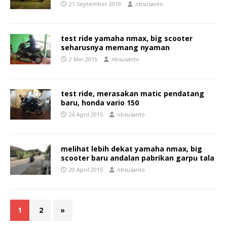
21 September 2019
nbsusanto
test ride yamaha nmax, big scooter
seharusnya memang nyaman
2 Mei 2015
nbsusanto
test ride, merasakan matic pendatang
baru, honda vario 150
26 April 2015
nbsusanto
melihat lebih dekat yamaha nmax, big
scooter baru andalan pabrikan garpu tala
20 April 2015
nbsusanto
1
2
»