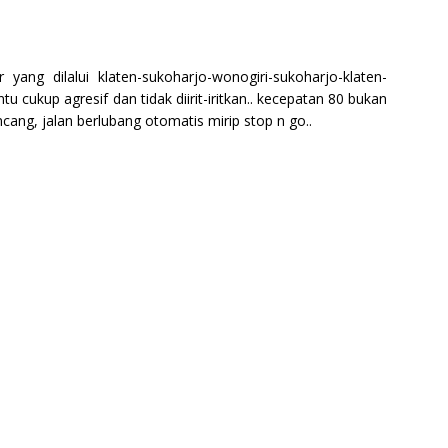
r yang dilalui klaten-sukoharjo-wonogiri-sukoharjo-klaten-
 cukup agresif dan tidak diirit-iritkan.. kecepatan 80 bukan
ncang, jalan berlubang otomatis mirip stop n go..