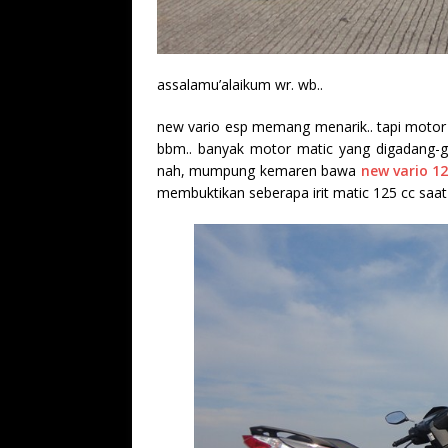
assalamu’alaikum wr. wb..
new vario esp memang menarik.. tapi motor 
bbm.. banyak motor matic yang digadang-ga
nah, mumpung kemaren bawa
new vario 1
membuktikan seberapa irit matic 125 cc saat i