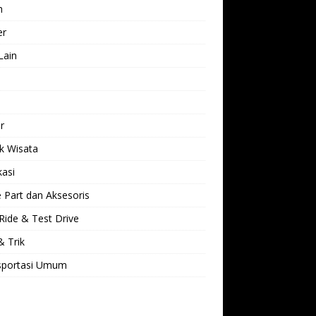
h
er
Lain
l
r
k Wisata
kasi
 Part dan Aksesoris
Ride & Test Drive
& Trik
sportasi Umum