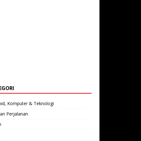
EGORI
oid, Komputer & Teknologi
an Perjalanan
n
t