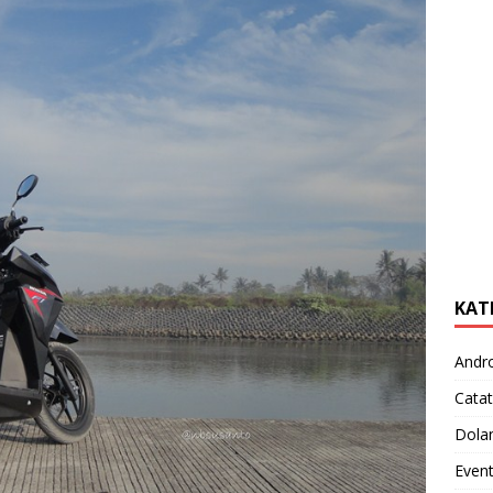
KAT
Andr
Catat
Dola
Even