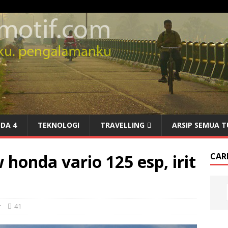
DA 4
TEKNOLOGI
TRAVELLING
ARSIP SEMUA T
onda vario 125 esp, irit
CARI
r
41