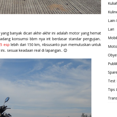
Kulia
Kulin
Lain-
Lari
yang banyak dicari akhir-akhir ini adalah motor yang hemat
Mobi
dang konsumsi bbm nya irit berdasar standar pengujian..
25 esp
lebih dari 150 km, nbsusanto pun memutuskan untuk
Moto
ni.. sesuai keadaan real di lapangan.. 😉
Obye
Publi
Spare
Test 
Tips 
Tran