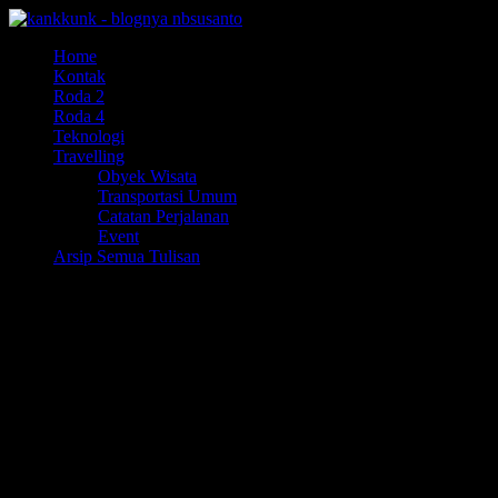
Home
Kontak
Roda 2
Roda 4
Teknologi
Travelling
Obyek Wisata
Transportasi Umum
Catatan Perjalanan
Event
Arsip Semua Tulisan