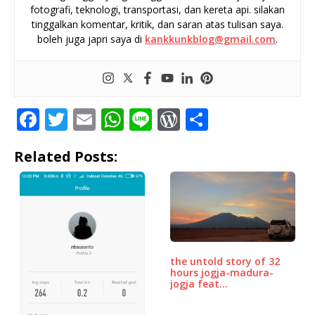
fotografi, teknologi, transportasi, dan kereta api. silakan
tinggalkan komentar, kritik, dan saran atas tulisan saya.
boleh juga japri saya di
kankkunkblog@gmail.com
.
F
T
E
W
Li
W
S
a
w
m
h
n
o
h
Related Posts:
c
it
ai
at
e
r
ar
e
te
l
s
d
e
b
r
A
P
o
p
r
o
p
e
the untold story of 32
k
ss
hours jogja-madura-
jogja feat…