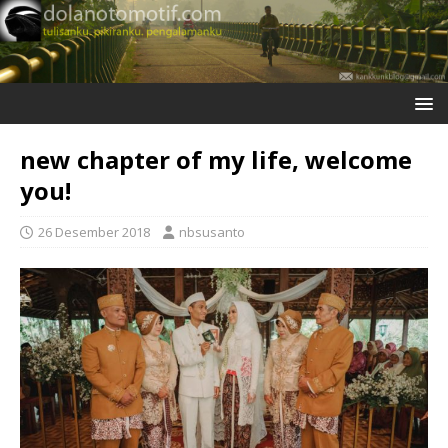
new chapter of my life, welcome
you!
26 Desember 2018
nbsusanto