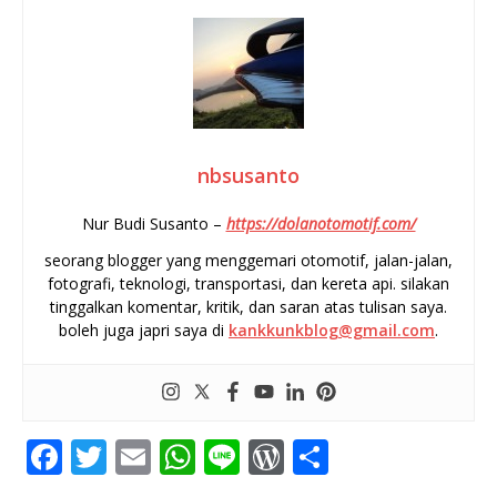
nbsusanto
Nur Budi Susanto –
https://dolanotomotif.com/
seorang blogger yang menggemari otomotif, jalan-jalan,
fotografi, teknologi, transportasi, dan kereta api. silakan
tinggalkan komentar, kritik, dan saran atas tulisan saya.
boleh juga japri saya di
kankkunkblog@gmail.com
.
F
T
E
W
Li
W
S
a
w
m
h
n
o
h