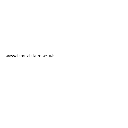
wassalamu’alaikum wr. wb..