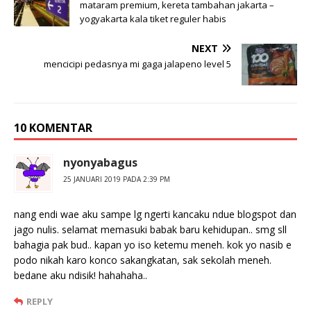
mataram premium, kereta tambahan jakarta –
yogyakarta kala tiket reguler habis
NEXT
mencicipi pedasnya mi gaga jalapeno level 5
10 KOMENTAR
nyonyabagus
25 JANUARI 2019 PADA 2:39 PM
nang endi wae aku sampe lg ngerti kancaku ndue blogspot dan
jago nulis. selamat memasuki babak baru kehidupan.. smg sll
bahagia pak bud.. kapan yo iso ketemu meneh. kok yo nasib e
podo nikah karo konco sakangkatan, sak sekolah meneh.
bedane aku ndisik! hahahaha..
REPLY