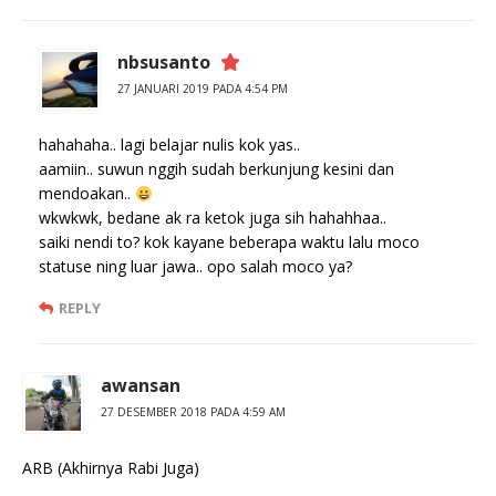
nbsusanto
27 JANUARI 2019 PADA 4:54 PM
hahahaha.. lagi belajar nulis kok yas..
aamiin.. suwun nggih sudah berkunjung kesini dan
mendoakan..
wkwkwk, bedane ak ra ketok juga sih hahahhaa..
saiki nendi to? kok kayane beberapa waktu lalu moco
statuse ning luar jawa.. opo salah moco ya?
REPLY
awansan
27 DESEMBER 2018 PADA 4:59 AM
ARB (Akhirnya Rabi Juga)