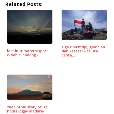
Related Posts:
c
it
ai
at
e
r
ar
e
te
l
s
d
e
b
r
A
P
o
p
r
o
p
e
k
ss
tiga ribu mdpl, gamelan
lost in sumatera! (part
dan kesasar - sejuta
6-habis: padang -…
cerita…
the untold story of 32
hours jogja-madura-