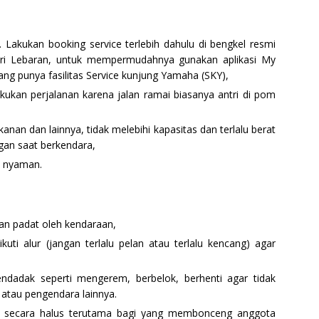
. Lakukan booking service terlebih dahulu di bengkel resmi
ari Lebaran, untuk mempermudahnya gunakan aplikasi My
ng punya fasilitas Service kunjung Yamaha (SKY),
ukan perjalanan karena jalan ramai biasanya antri di pom
nan dan lainnya, tidak melebihi kapasitas dan terlalu berat
an saat berkendara,
n nyaman.
nan padat oleh kendaraan,
ti alur (jangan terlalu pelan atau terlalu kencang) agar
ndadak seperti mengerem, berbelok, berhenti agar tidak
 atau pengendara lainnya.
n secara halus terutama bagi yang membonceng anggota