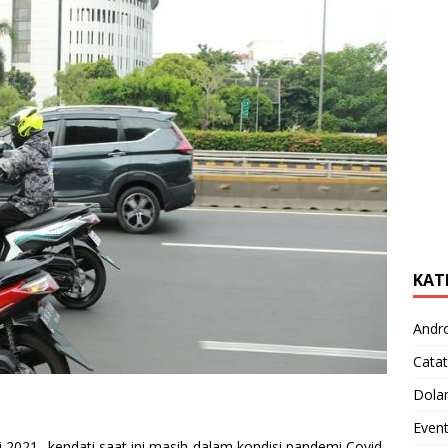
KAT
Andr
Catat
Dola
Even
Mei 2021.. kendati saat ini masih dalam kondisi pandemi Covid-