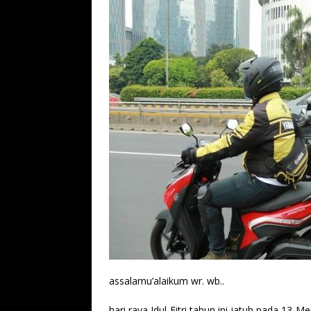
assalamu’alaikum wr. wb..
hari raya Idul Fitri tahun ini jatuh pada 13 