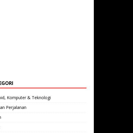
EGORI
oid, Komputer & Teknologi
an Perjalanan
n
t