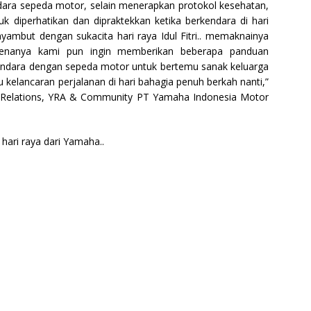
dara sepeda motor, selain menerapkan protokol kesehatan,
uk diperhatikan dan dipraktekkan ketika berkendara di hari
yambut dengan sukacita hari raya Idul Fitri.. memaknainya
arenanya kami pun ingin memberikan beberapa panduan
endara dengan sepeda motor untuk bertemu sanak keluarga
kelancaran perjalanan di hari bahagia penuh berkah nanti,”
c Relations, YRA & Community PT Yamaha Indonesia Motor
hari raya dari Yamaha..