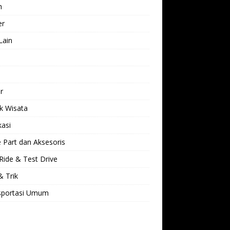
h
er
Lain
l
r
k Wisata
kasi
 Part dan Aksesoris
Ride & Test Drive
& Trik
sportasi Umum