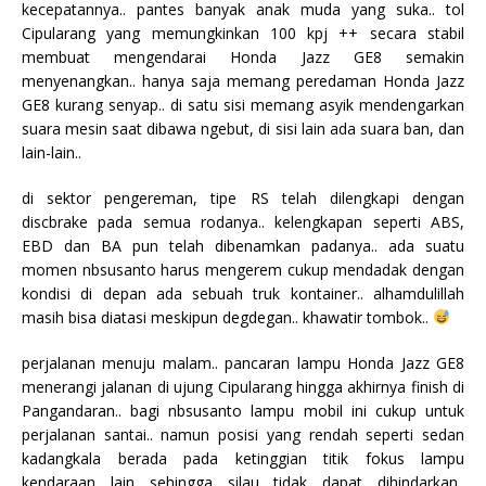
kecepatannya.. pantes banyak anak muda yang suka.. tol
Cipularang yang memungkinkan 100 kpj ++ secara stabil
membuat mengendarai Honda Jazz GE8 semakin
menyenangkan.. hanya saja memang peredaman Honda Jazz
GE8 kurang senyap.. di satu sisi memang asyik mendengarkan
suara mesin saat dibawa ngebut, di sisi lain ada suara ban, dan
lain-lain..
di sektor pengereman, tipe RS telah dilengkapi dengan
discbrake pada semua rodanya.. kelengkapan seperti ABS,
EBD dan BA pun telah dibenamkan padanya.. ada suatu
momen nbsusanto harus mengerem cukup mendadak dengan
kondisi di depan ada sebuah truk kontainer.. alhamdulillah
masih bisa diatasi meskipun degdegan.. khawatir tombok..
perjalanan menuju malam.. pancaran lampu Honda Jazz GE8
menerangi jalanan di ujung Cipularang hingga akhirnya finish di
Pangandaran.. bagi nbsusanto lampu mobil ini cukup untuk
perjalanan santai.. namun posisi yang rendah seperti sedan
kadangkala berada pada ketinggian titik fokus lampu
kendaraan lain sehingga silau tidak dapat dihindarkan..