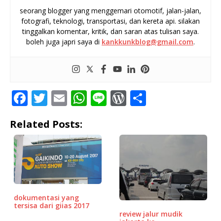
seorang blogger yang menggemari otomotif, jalan-jalan,
fotografi, teknologi, transportasi, dan kereta api. silakan
tinggalkan komentar, kritik, dan saran atas tulisan saya.
boleh juga japri saya di
kankkunkblog@gmail.com
.
F
T
E
W
Li
W
S
a
w
m
h
n
o
h
Related Posts:
c
it
ai
at
e
r
ar
e
te
l
s
d
e
b
r
A
P
o
p
r
o
p
e
dokumentasi yang
k
ss
tersisa dari giias 2017
review jalur mudik