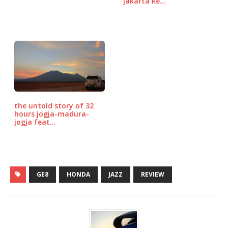
jakarta ke…
the untold story of 32
hours jogja-madura-
jogja feat…
GE8
HONDA
JAZZ
REVIEW