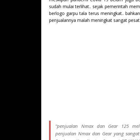
sudah mulai terlihat.. sejak pemerintah m
berlogo garpu tala terus meningkat.. bahk
penjualannya malah meningkat sangat pesat.
“penjualan Nmax dan Gear 125 mele
penjualan Nmax dan Gear yang sangat ti