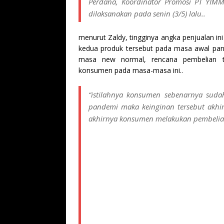
Perdana, Koordinator Promosi PT YIMM
dilaksanakan pada senin (3/5) lalu..
menurut Zaldy, tingginya angka penjualan i
kedua produk tersebut pada masa awal pand
masa new normal, rencana pembelian te
konsumen pada masa-masa ini..
“istilahnya konsumen sebenarnya sud
pandemi maka keinginan tersebut akhir
akhirnya konsumen melakukan pembelian