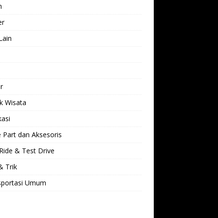
h
er
Lain
l
r
k Wisata
kasi
 Part dan Aksesoris
Ride & Test Drive
& Trik
sportasi Umum