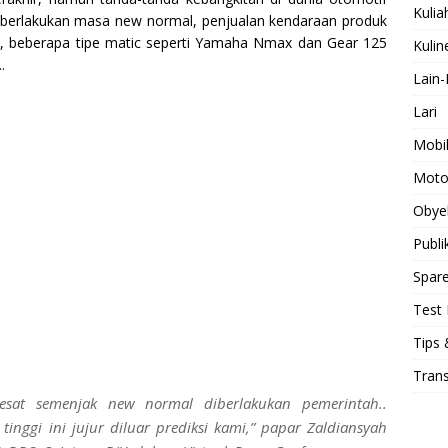
Kulia
emberlakukan masa new normal, penjualan kendaraan produk
an, beberapa tipe matic seperti Yamaha Nmax dan Gear 125
Kulin
.
Lain-
Lari
Mobi
Moto
Obye
Publi
Spare
Test 
Tips 
Tran
sat semenjak new normal diberlakukan pemerintah..
nggi ini jujur diluar prediksi kami,” papar Zaldiansyah