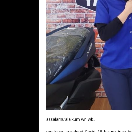
assalamu’alaikum wr. wb..
meskipun pandemi Covid 19 belum juga ber