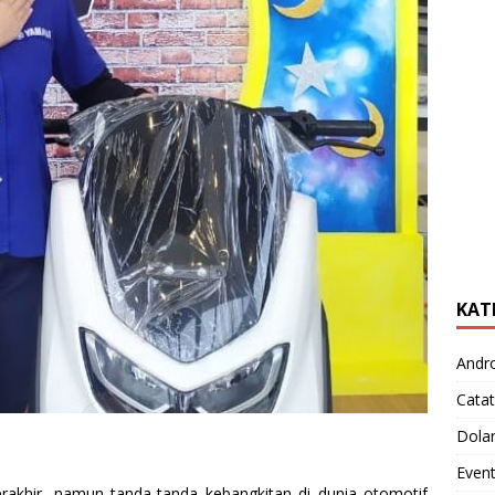
KAT
Andr
Catat
Dola
Even
akhir, namun tanda-tanda kebangkitan di dunia otomotif