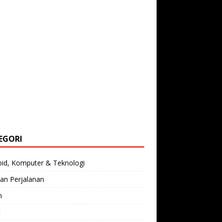
EGORI
oid, Komputer & Teknologi
an Perjalanan
n
t