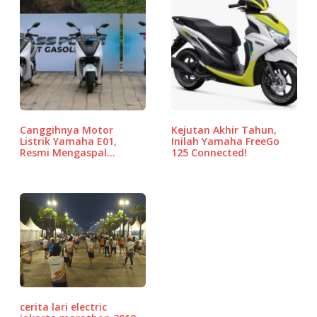
b
r
A
P
o
p
r
o
p
e
k
ss
Canggihnya Motor
Kejutan Akhir Tahun,
Listrik Yamaha E01,
Inilah Yamaha FreeGo
Resmi Mengaspal…
125 Connected!
cerita lari electric