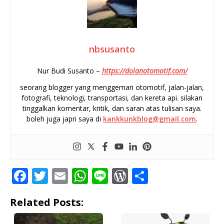
nbsusanto
Nur Budi Susanto –
https://dolanotomotif.com/
seorang blogger yang menggemari otomotif, jalan-jalan,
fotografi, teknologi, transportasi, dan kereta api. silakan
tinggalkan komentar, kritik, dan saran atas tulisan saya.
boleh juga japri saya di
kankkunkblog@gmail.com
.
F
T
E
W
Li
W
S
a
w
m
h
n
o
h
Related Posts:
c
it
ai
at
e
r
ar
e
te
l
s
d
e