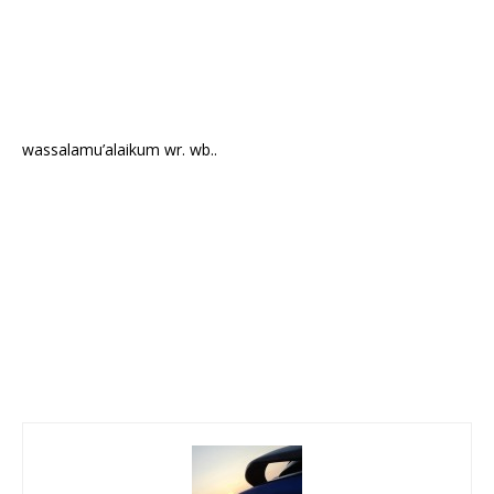
wassalamu’alaikum wr. wb..