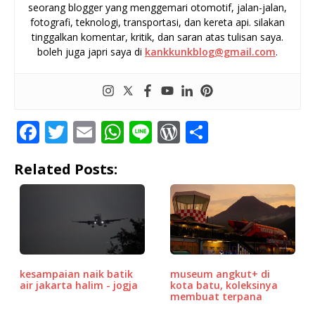
seorang blogger yang menggemari otomotif, jalan-jalan,
fotografi, teknologi, transportasi, dan kereta api. silakan
tinggalkan komentar, kritik, dan saran atas tulisan saya.
boleh juga japri saya di
kankkunkblog@gmail.com
.
F
T
E
W
Li
W
S
a
w
m
h
n
o
h
Related Posts:
c
it
ai
at
e
r
ar
e
te
l
s
d
e
b
r
A
P
o
p
r
o
p
e
kesampaian naik batik
museum angkut+ di
k
ss
air jakarta halim - jogja
kota batu, koleksinya
membuat terpana