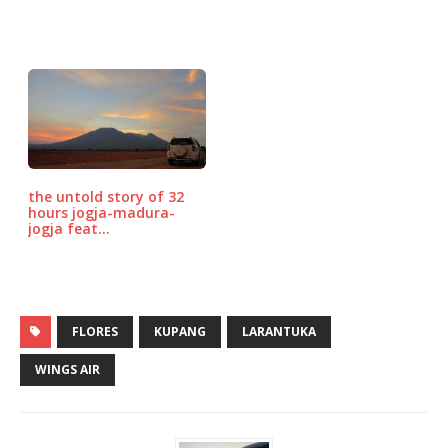
the untold story of 32
hours jogja-madura-
jogja feat…
FLORES
KUPANG
LARANTUKA
WINGS AIR