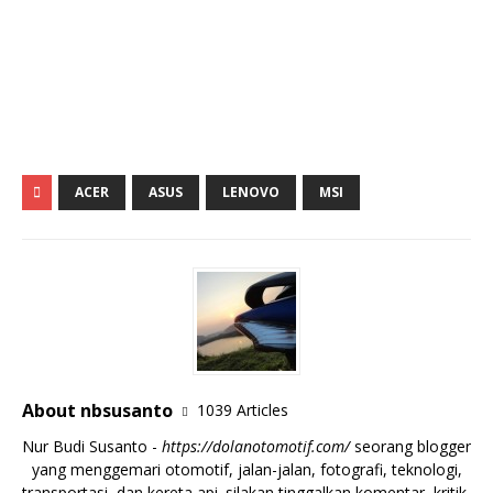
ACER
ASUS
LENOVO
MSI
About nbsusanto
1039 Articles
Nur Budi Susanto -
https://dolanotomotif.com/
seorang blogger
yang menggemari otomotif, jalan-jalan, fotografi, teknologi,
transportasi, dan kereta api. silakan tinggalkan komentar, kritik,