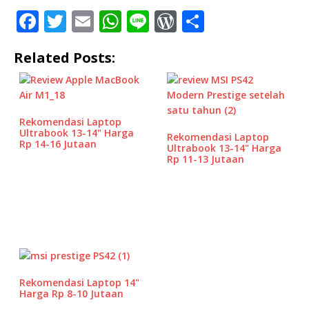
F
T
E
W
Li
W
S
a
w
m
h
n
o
h
Related Posts:
c
it
ai
at
e
r
ar
e
te
l
s
d
e
b
r
A
P
Rekomendasi Laptop
o
p
r
Ultrabook 13-14" Harga
Rekomendasi Laptop
Rp 14-16 Jutaan
o
p
e
Ultrabook 13-14" Harga
Rp 11-13 Jutaan
k
ss
Rekomendasi Laptop 14"
Harga Rp 8-10 Jutaan