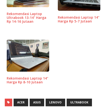
o
p
e
k
ss
Rekomendasi Laptop
Rekomendasi Laptop 14"
Ultrabook 13-14" Harga
Harga Rp 5-7 Jutaan
Rp 14-16 Jutaan
Rekomendasi Laptop 14"
Harga Rp 8-10 Jutaan
ACER
ASUS
LENOVO
ULTRABOOK