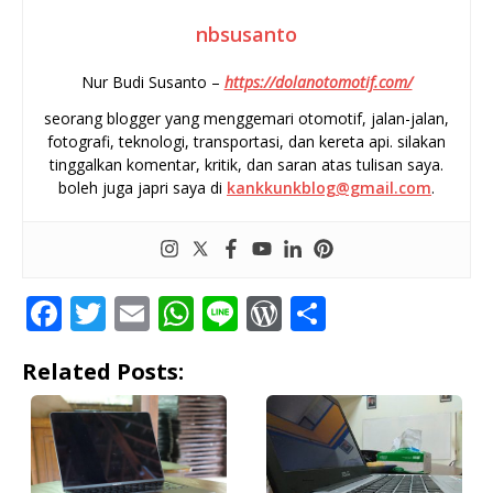
nbsusanto
Nur Budi Susanto –
https://dolanotomotif.com/
seorang blogger yang menggemari otomotif, jalan-jalan,
fotografi, teknologi, transportasi, dan kereta api. silakan
tinggalkan komentar, kritik, dan saran atas tulisan saya.
boleh juga japri saya di
kankkunkblog@gmail.com
.
F
T
E
W
Li
W
S
a
w
m
h
n
o
h
Related Posts:
c
it
ai
at
e
r
ar
e
te
l
s
d
e
b
r
A
P
o
p
r