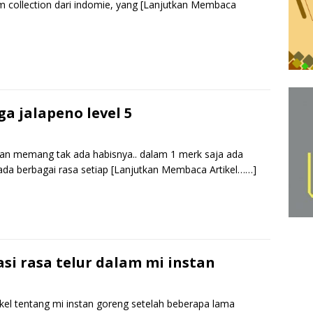
k
p
m collection dari indomie, yang
[Lanjutkan Membaca
S
h
r
e
a jalapeno level 5
tan memang tak ada habisnya.. dalam 1 merk saja ada
ada berbagai rasa setiap
[Lanjutkan Membaca Artikel……]
S
h
r
e
asi rasa telur dalam mi instan
tikel tentang mi instan goreng setelah beberapa lama