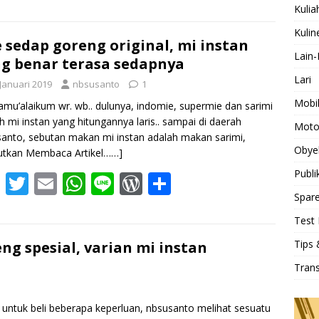
ac
w
m
h
n
or
h
Kulia
e
itt
ai
at
e
d
ar
Kulin
b
er
l
s
Pr
e
 sedap goreng original, mi instan
Lain-
g benar terasa sedapnya
o
A
e
Lari
 Januari 2019
nbsusanto
1
o
p
ss
Mobi
amu’alaikum wr. wb.. dulunya, indomie, supermie dan sarimi
k
p
h mi instan yang hitungannya laris.. sampai di daerah
Moto
anto, sebutan makan mi instan adalah makan sarimi,
Obye
utkan Membaca Artikel……]
Publi
F
T
E
W
Li
W
S
Spare
ac
w
m
h
n
or
h
Test 
e
itt
ai
at
e
d
ar
b
er
l
s
Pr
e
Tips 
ng spesial, varian mi instan
o
A
e
Tran
o
p
ss
t untuk beli beberapa keperluan, nbsusanto melihat sesuatu