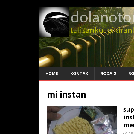
HOME
KONTAK
RODA 2
RO
mi instan
sup
ins
me
28