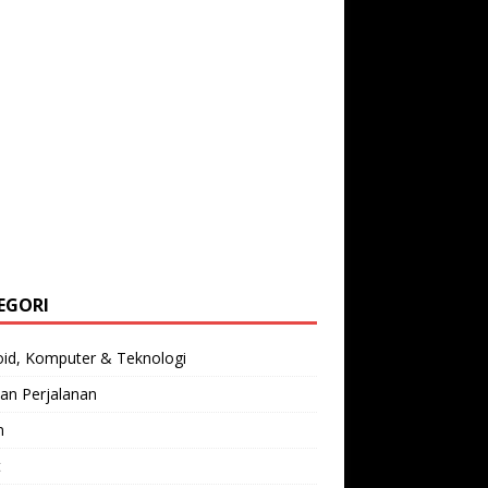
EGORI
oid, Komputer & Teknologi
an Perjalanan
n
t