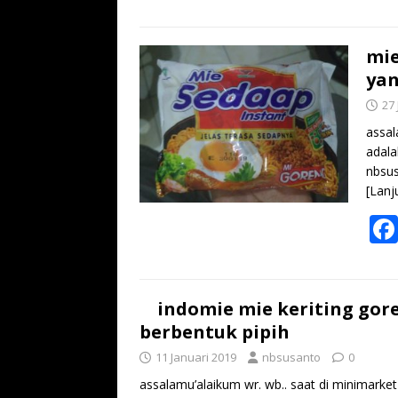
mie
yan
27
assal
adala
nbsus
[Lanj
indomie mie keriting gore
berbentuk pipih
11 Januari 2019
nbsusanto
0
assalamu’alaikum wr. wb.. saat di minimarke