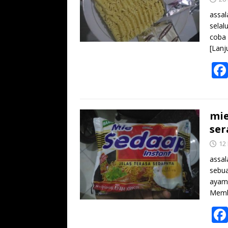
assal
selal
coba 
[Lanj
mie
ser
12
assal
sebua
ayam 
Memb