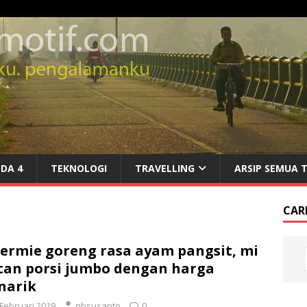
DA 4
TEKNOLOGI
TRAVELLING
ARSIP SEMUA 
CARI
ermie goreng rasa ayam pangsit, mi
tan porsi jumbo dengan harga
narik
 Februari 2019
nbsusanto
0