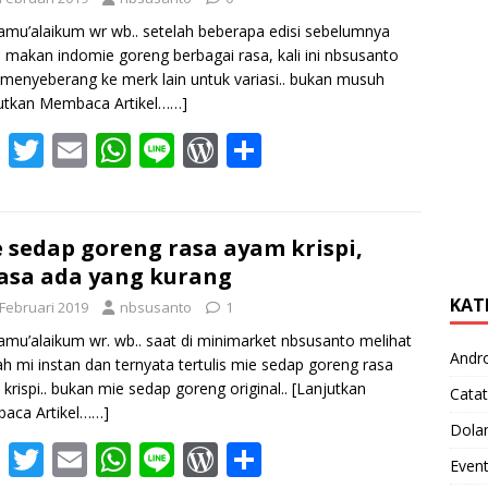
amu’alaikum wr wb.. setelah beberapa edisi sebelumnya
u makan indomie goreng berbagai rasa, kali ini nbsusanto
menyeberang ke merk lain untuk variasi.. bukan musuh
utkan Membaca Artikel……]
F
T
E
W
Li
W
S
ac
w
m
h
n
or
h
e
itt
ai
at
e
d
ar
b
er
l
s
Pr
e
 sedap goreng rasa ayam krispi,
asa ada yang kurang
o
A
e
KAT
 Februari 2019
nbsusanto
1
o
p
ss
amu’alaikum wr. wb.. saat di minimarket nbsusanto melihat
k
p
Andr
h mi instan dan ternyata tertulis mie sedap goreng rasa
krispi.. bukan mie sedap goreng original..
[Lanjutkan
Catat
aca Artikel……]
Dola
F
T
E
W
Li
W
S
Even