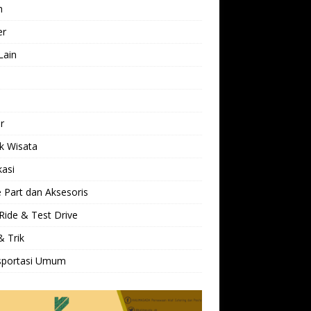
h
er
Lain
l
r
k Wisata
kasi
 Part dan Aksesoris
Ride & Test Drive
& Trik
sportasi Umum