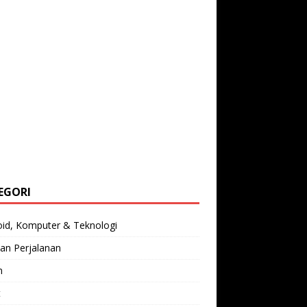
EGORI
oid, Komputer & Teknologi
an Perjalanan
n
t