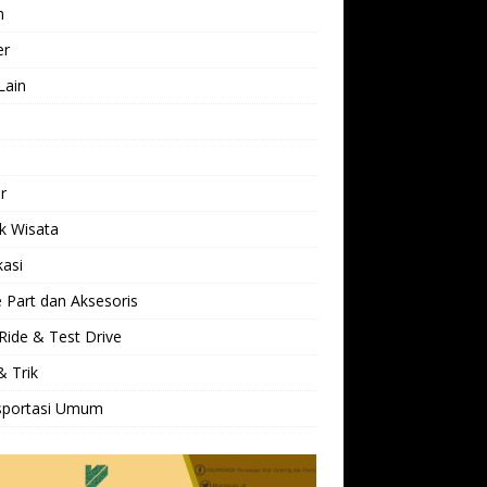
h
er
Lain
l
r
k Wisata
kasi
 Part dan Aksesoris
Ride & Test Drive
& Trik
sportasi Umum