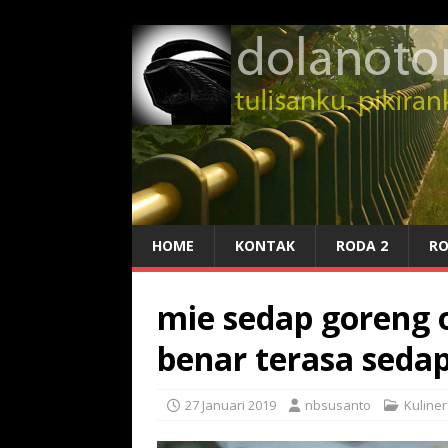
HOME
KONTAK
RODA 2
RO
mie sedap goreng o
benar terasa seda
27 Januari 2019
nbsusanto
Kuliner