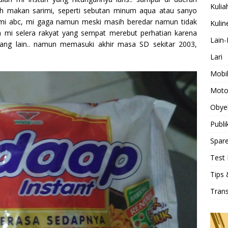
Kulia
ah makan sarimi, seperti sebutan minum aqua atau sanyo
 mi abc, mi gaga namun meski masih beredar namun tidak
Kulin
a mi selera rakyat yang sempat merebut perhatian karena
Lain-
yang lain.. namun memasuki akhir masa SD sekitar 2003,
Lari
Mobi
Moto
Obye
Publi
Spare
Test 
Tips 
Tran