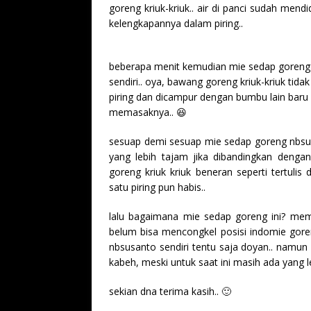
goreng kriuk-kriuk.. air di panci sudah m
kelengkapannya dalam piring..
beberapa menit kemudian mie sedap goreng
sendiri.. oya, bawang goreng kriuk-kriuk tida
piring dan dicampur dengan bumbu lain baru n
memasaknya.. 😆
sesuap demi sesuap mie sedap goreng nbsus
yang lebih tajam jika dibandingkan denga
goreng kriuk kriuk beneran seperti tertulis 
satu piring pun habis..
lalu bagaimana mie sedap goreng ini? me
belum bisa mencongkel posisi indomie goreng
nbsusanto sendiri tentu saja doyan.. namun 
kabeh, meski untuk saat ini masih ada yang l
sekian dna terima kasih.. 🙂