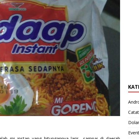
KAT
Andr
Catat
Dola
Even
lah mi instan yang hitungannya laris.. sampai di daerah