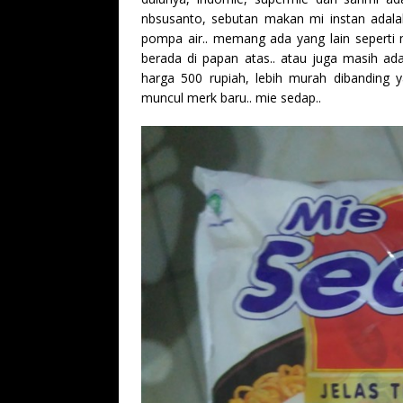
nbsusanto, sebutan makan mi instan adal
pompa air.. memang ada yang lain seperti
berada di papan atas.. atau juga masih ad
harga 500 rupiah, lebih murah dibanding 
muncul merk baru.. mie sedap..