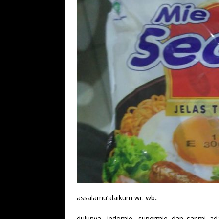
assalamu’alaikum wr. wb..
dulunya, indomie, supermie dan sarimi ada