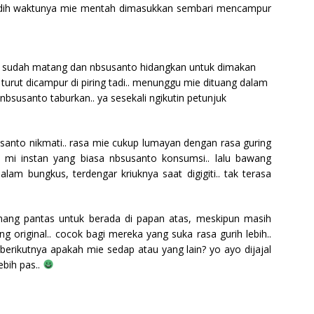
endidih waktunya mie mentah dimasukkan sembari mencampur
 sudah matang dan nbsusanto hidangkan untuk dimakan
k turut dicampur di piring tadi.. menunggu mie dituang dalam
bsusanto taburkan.. ya sesekali ngikutin petunjuk
anto nikmati.. rasa mie cukup lumayan dengan rasa guring
n mi instan yang biasa nbsusanto konsumsi.. lalu bawang
dalam bungkus, terdengar kriuknya saat digigiti.. tak terasa
mang pantas untuk berada di papan atas, meskipun masih
 original.. cocok bagi mereka yang suka rasa gurih lebih..
berikutnya apakah mie sedap atau yang lain? yo ayo dijajal
ebih pas..