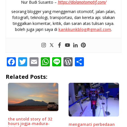
Nur Budi Susanto –
https://dolanotomotif.com/
seorang blogger yang menggemari otomotif, jalan-jalan,
fotografi, teknologi, transportasi, dan kereta api. silakan
tinggalkan komentar, kritik, dan saran atas tulisan saya.
boleh juga japri saya di
kankkunkblog@gmail.com
.
F
T
E
W
Li
W
S
a
w
m
h
n
o
h
Related Posts:
c
it
ai
at
e
r
ar
e
te
l
s
d
e
b
r
A
P
o
p
r
o
p
e
the untold story of 32
k
ss
hours jogja-madura-
mengamati perbedaan