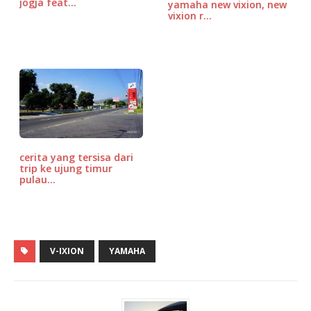
jogja feat…
yamaha new vixion, new
vixion r…
cerita yang tersisa dari
trip ke ujung timur
pulau…
V-IXION
YAMAHA