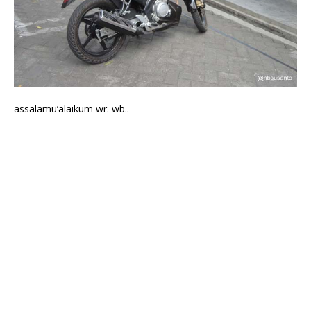
assalamu’alaikum wr. wb..