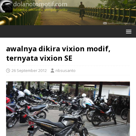
awalnya dikira vixion modif,
ternyata vixion SE
26 September 2012
nbsusanto