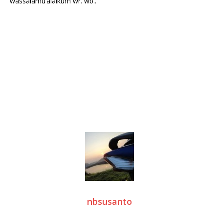
wassalamu’alaikum wr. wb..
nbsusanto