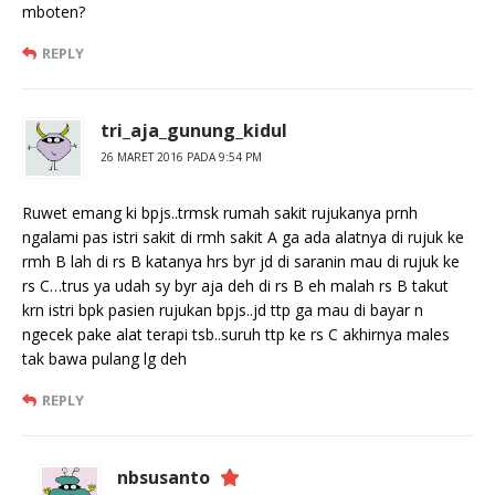
mboten?
REPLY
tri_aja_gunung_kidul
26 MARET 2016 PADA 9:54 PM
Ruwet emang ki bpjs..trmsk rumah sakit rujukanya prnh
ngalami pas istri sakit di rmh sakit A ga ada alatnya di rujuk ke
rmh B lah di rs B katanya hrs byr jd di saranin mau di rujuk ke
rs C…trus ya udah sy byr aja deh di rs B eh malah rs B takut
krn istri bpk pasien rujukan bpjs..jd ttp ga mau di bayar n
ngecek pake alat terapi tsb..suruh ttp ke rs C akhirnya males
tak bawa pulang lg deh
REPLY
nbsusanto