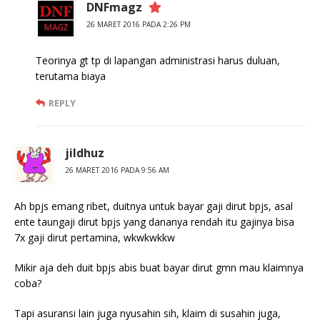
DNFmagz
26 MARET 2016 PADA 2:26 PM
Teorinya gt tp di lapangan administrasi harus duluan,
terutama biaya
REPLY
jildhuz
26 MARET 2016 PADA 9:56 AM
Ah bpjs emang ribet, duitnya untuk bayar gaji dirut bpjs, asal
ente taungaji dirut bpjs yang dananya rendah itu gajinya bisa
7x gaji dirut pertamina, wkwkwkkw
Mikir aja deh duit bpjs abis buat bayar dirut gmn mau klaimnya
coba?
Tapi asuransi lain juga nyusahin sih, klaim di susahin juga,