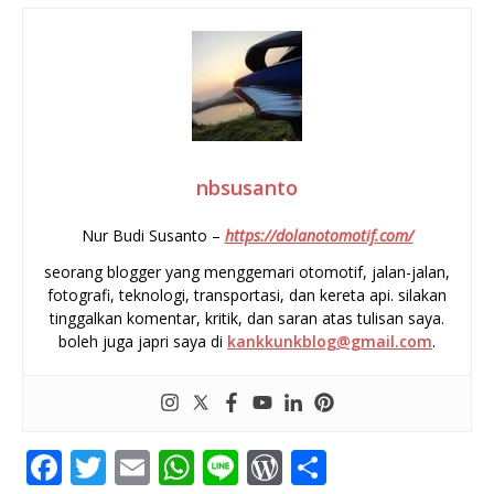
nbsusanto
Nur Budi Susanto –
https://dolanotomotif.com/
seorang blogger yang menggemari otomotif, jalan-jalan,
fotografi, teknologi, transportasi, dan kereta api. silakan
tinggalkan komentar, kritik, dan saran atas tulisan saya.
boleh juga japri saya di
kankkunkblog@gmail.com
.
F
T
E
W
Li
W
S