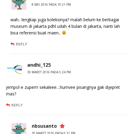
8 MEI 2016 PADA 10:21 PM
wah.. lengkap juga koleksinya? malah belum ke berbagai
museum di jakarta pdhl udah 4 bulan di jakarta, nanti lah
bisa referensi buat maen..
REPLY
andhi_125
30 MARET 2016 PADA 5:24 PM
jempol-e zuperrr sekaleee…humvee pisangnya gak dijepret
mas?
REPLY
nbsusanto
30 MARET 2016 PADA 6:31 PM