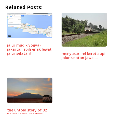
a
w
m
h
n
o
h
Related Posts:
c
it
ai
at
e
r
ar
e
te
l
s
d
e
b
r
A
P
o
p
r
o
p
e
jalur mudik yogya-
k
ss
jakarta, lebih enak lewat
jalur selatan!
menyusuri rel kereta api
jalur selatan jawa.…
the untold story of 32