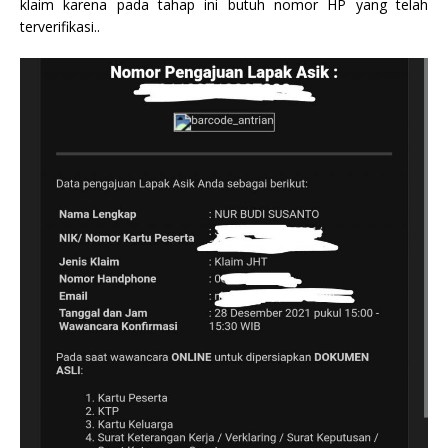
klaim karena pada tahap ini butuh nomor HP yang telah
terverifikasi..