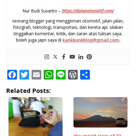
Nur Budi Susanto –
https://dolanotomotif.com/
seorang blogger yang menggemari otomotif, jalan-jalan,
fotografi, teknologi, transportasi, dan kereta api. silakan
tinggalkan komentar, kritik, dan saran atas tulisan saya.
boleh juga japri saya di
kankkunkblog@gmail.com
.
F
T
E
W
Li
W
S
a
w
m
h
n
o
h
Related Posts:
c
it
ai
at
e
r
ar
e
te
l
s
d
e
b
r
A
P
o
p
r
o
p
e
the untold story of 32