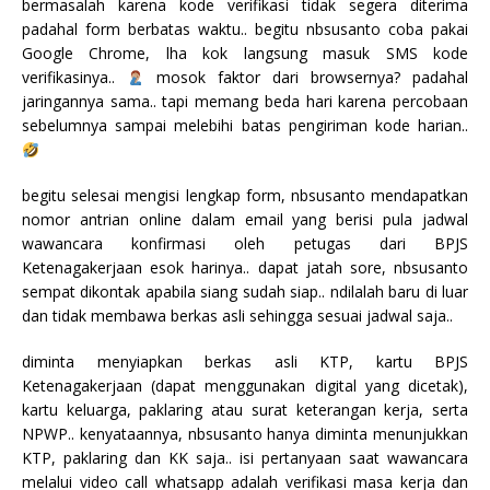
bermasalah karena kode verifikasi tidak segera diterima
padahal form berbatas waktu.. begitu nbsusanto coba pakai
Google Chrome, lha kok langsung masuk SMS kode
verifikasinya..
mosok faktor dari browsernya? padahal
jaringannya sama.. tapi memang beda hari karena percobaan
sebelumnya sampai melebihi batas pengiriman kode harian..
begitu selesai mengisi lengkap form, nbsusanto mendapatkan
nomor antrian online dalam email yang berisi pula jadwal
wawancara konfirmasi oleh petugas dari BPJS
Ketenagakerjaan esok harinya.. dapat jatah sore, nbsusanto
sempat dikontak apabila siang sudah siap.. ndilalah baru di luar
dan tidak membawa berkas asli sehingga sesuai jadwal saja..
diminta menyiapkan berkas asli KTP, kartu BPJS
Ketenagakerjaan (dapat menggunakan digital yang dicetak),
kartu keluarga, paklaring atau surat keterangan kerja, serta
NPWP.. kenyataannya, nbsusanto hanya diminta menunjukkan
KTP, paklaring dan KK saja.. isi pertanyaan saat wawancara
melalui video call whatsapp adalah verifikasi masa kerja dan