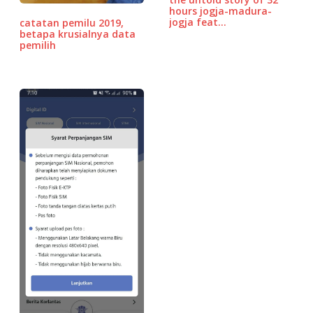
k
ss
hours jogja-madura-
jogja feat…
catatan pemilu 2019,
betapa krusialnya data
pemilih