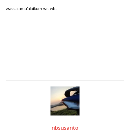
wassalamu’alaikum wr. wb..
nbsusanto