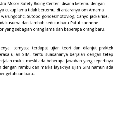
tra Motor Safety Riding Center.. disana ketemu dengan
nya cukup lama tidak bertemu, di antaranya om Amama
z warungdohc, Sutopo gondesmotovlog, Cahyo jackalride,
yudakusuma dan tambah sedulur baru Putut saonone..
tor yang sebagian orang lama dan beberapa orang baru..
nya.. ternyata terdapat ujian teori dan dilanjut praktek
berasa ujian SIM.. tentu suasananya berjalan dengan tetep
 berjalan mulus meski ada beberapa jawaban yang sepertinya
an dengan rambu dan marka layaknya ujian SIM namun ada
pengetahuan baru..