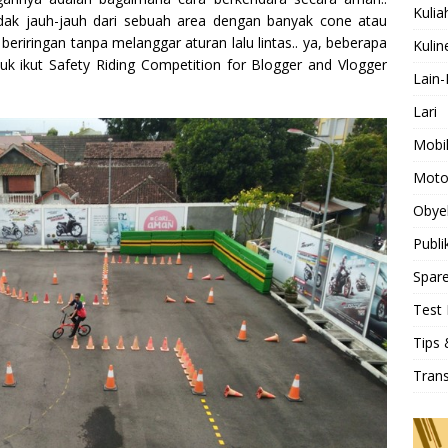
Kulia
idak jauh-jauh dari sebuah area dengan banyak cone atau
eriringan tanpa melanggar aturan lalu lintas.. ya, beberapa
Kulin
tuk ikut Safety Riding Competition for Blogger and Vlogger
Lain-
Lari
Mobi
Moto
Obye
Publi
Spare
Test 
Tips 
Tran