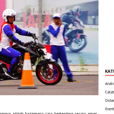
KAT
Andr
Catat
Dola
Even
ngannya adalah bagaimana cara berkendara secara aman..