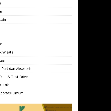
h
er
Lain
l
r
k Wisata
kasi
 Part dan Aksesoris
Ride & Test Drive
& Trik
sportasi Umum