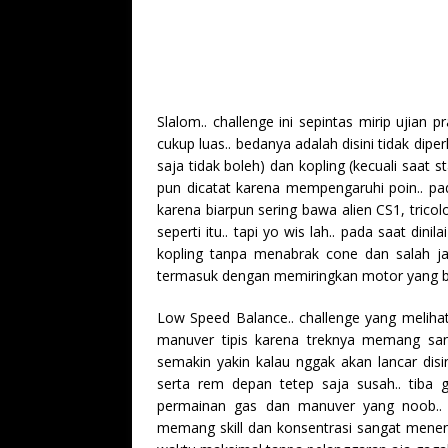
Slalom.. challenge ini sepintas mirip ujia
cukup luas.. bedanya adalah disini tidak 
saja tidak boleh) dan kopling (kecuali saat s
pun dicatat karena mempengaruhi poin.. pad
karena biarpun sering bawa alien CS1, tricol
seperti itu.. tapi yo wis lah.. pada saat di
kopling tanpa menabrak cone dan salah j
termasuk dengan memiringkan motor yang ber
Low Speed Balance.. challenge yang meliha
manuver tipis karena treknya memang sangat
semakin yakin kalau nggak akan lancar disi
serta rem depan tetep saja susah.. tiba
permainan gas dan manuver yang noob.. di
memang skill dan konsentrasi sangat menent