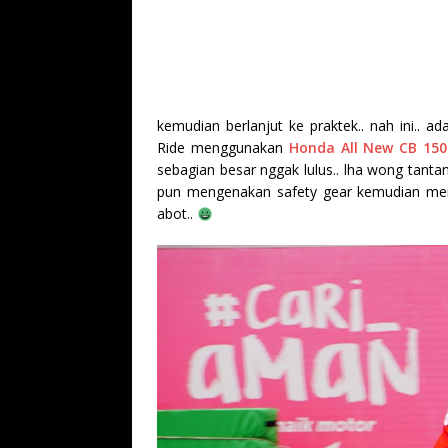
kemudian berlanjut ke praktek.. nah ini.. 
Ride menggunakan
Honda All New CB 15
sebagian besar nggak lulus.. lha wong tantan
pun mengenakan safety gear kemudian men
abot..