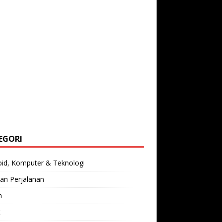
EGORI
oid, Komputer & Teknologi
an Perjalanan
n
t