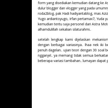
form yang disediakan kemudian datang ke As
dulur blogger dan vlogger yang pada umum
roda2blog, pak Hadi hadiyantablog, mas Azi
Yugo ardiantoyugo, Irfan pertamax7, Yuda 
kemudian tentu saja personel dari Astra Mo
alhamdulillah sekalian silaturahmi..
setelah lengkap kami dijelaskan mekanisme
dengan berbagai variasinya.. lhaa nek iki 
penuh dagelan.. ujian teori dengan 30 soal
ngganjel.. ya memang tidak semua berkait
beberapa variasi tambahan.. lumayan dapat 