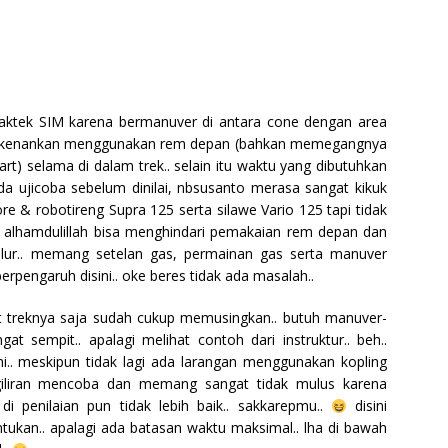
n praktek SIM karena bermanuver di antara cone dengan area
diperkenankan menggunakan rem depan (bahkan memegangnya
tart) selama di dalam trek.. selain itu waktu yang dibutuhkan
a ujicoba sebelum dinilai, nbsusanto merasa sangat kikuk
ore & robotireng Supra 125 serta silawe Vario 125 tapi tidak
nilai alhamdulillah bisa menghindari pemakaian rem depan dan
alur.. memang setelan gas, permainan gas serta manuver
pengaruh disini.. oke beres tidak ada masalah..
t treknya saja sudah cukup memusingkan.. butuh manuver-
 sempit.. apalagi melihat contoh dari instruktur.. beh..
ni.. meskipun tidak lagi ada larangan menggunakan kopling
 giliran mencoba dan memang sangat tidak mulus karena
 penilaian pun tidak lebih baik.. sakkarepmu..
disini
ukan.. apalagi ada batasan waktu maksimal.. lha di bawah