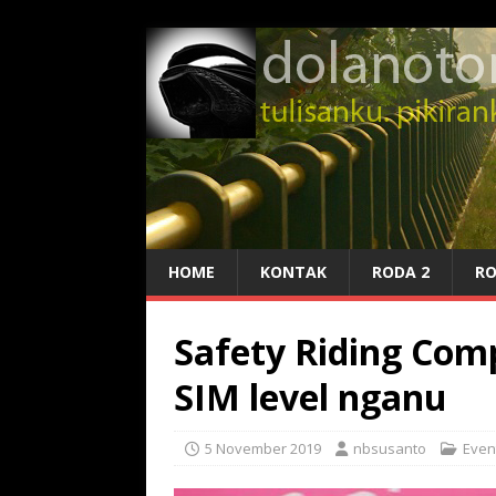
HOME
KONTAK
RODA 2
RO
Safety Riding Comp
SIM level nganu
5 November 2019
nbsusanto
Even