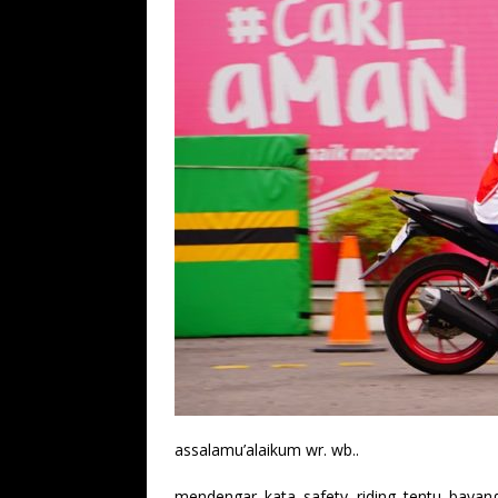
assalamu’alaikum wr. wb..
mendengar kata safety riding tentu baya