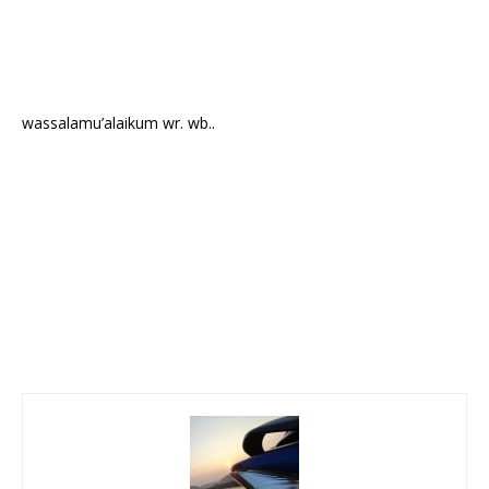
wassalamu’alaikum wr. wb..