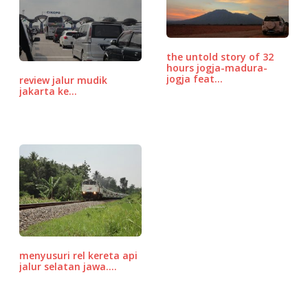
b
r
A
P
o
p
r
o
p
e
the untold story of 32
k
ss
hours jogja-madura-
jogja feat…
review jalur mudik
jakarta ke…
menyusuri rel kereta api
jalur selatan jawa.…