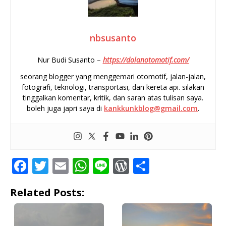
nbsusanto
Nur Budi Susanto –
https://dolanotomotif.com/
seorang blogger yang menggemari otomotif, jalan-jalan,
fotografi, teknologi, transportasi, dan kereta api. silakan
tinggalkan komentar, kritik, dan saran atas tulisan saya.
boleh juga japri saya di
kankkunkblog@gmail.com
.
F
T
E
W
Li
W
S
a
w
m
h
n
o
h
Related Posts:
c
it
ai
at
e
r
ar
e
te
l
s
d
e