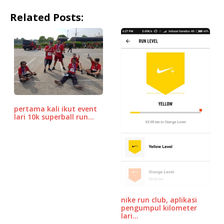
a
w
m
h
n
o
h
Related Posts:
c
it
ai
at
e
r
ar
e
te
l
s
d
e
b
r
A
P
o
p
r
o
p
e
k
ss
pertama kali ikut event
lari 10k superball run…
nike run club, aplikasi
pengumpul kilometer
lari…