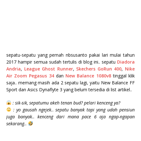
sepatu-sepatu yang pernah nbsusanto pakai lari mulai tahun
2017 hampir semua sudah tertulis di blog ini.. sepatu
Diadora
Andria
,
League Ghost Runner
,
Skechers GoRun 400
,
Nike
Air Zoom Pegasus 34
dan
New Balance 1080v8
tinggal klik
saja.. memang masih ada 2 sepatu lagi, yaitu New Balance FF
Sport dan Asics Dynaflyte 3 yang belum tersedia di list artikel..
: sik-sik, sepatumu akeh tenan bud? pelari kenceng ya?
: yo gausah ngejek.. sepatu banyak tapi yang udah pensiun
juga banyak.. kenceng dari mana pace 6 aja ngap-ngapan
sekarang..