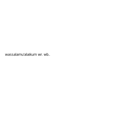
wassalamu’alaikum wr. wb..