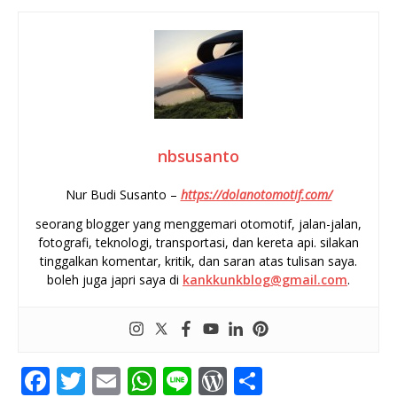
nbsusanto
Nur Budi Susanto –
https://dolanotomotif.com/
seorang blogger yang menggemari otomotif, jalan-jalan,
fotografi, teknologi, transportasi, dan kereta api. silakan
tinggalkan komentar, kritik, dan saran atas tulisan saya.
boleh juga japri saya di
kankkunkblog@gmail.com
.
F
T
E
W
Li
W
S