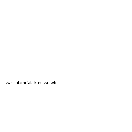
wassalamu’alaikum wr. wb..