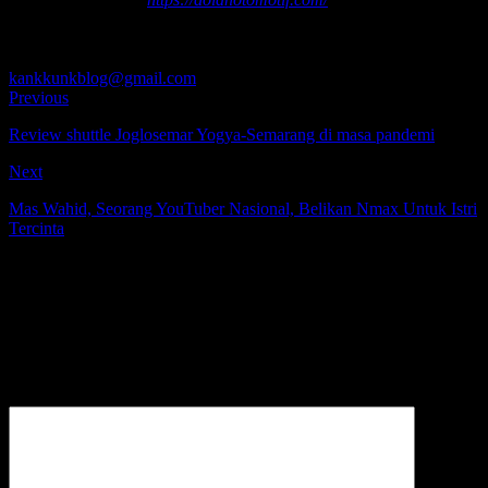
yang menggemari otomotif, jalan-jalan, fotografi, teknologi,
transportasi, dan kereta api. silakan tinggalkan komentar, kritik, dan
saran atas tulisan saya. boleh juga japri saya di
kankkunkblog@gmail.com
.
Previous
Review shuttle Joglosemar Yogya-Semarang di masa pandemi
Next
Mas Wahid, Seorang YouTuber Nasional, Belikan Nmax Untuk Istri
Tercinta
Be the first to comment
Leave a Reply
Alamat email Anda tidak akan dipublikasikan.
Komentar