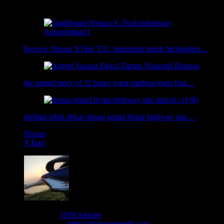
Related Posts:
Review Nissan XTrail T32, mumpuni untuk berkendara…
the untold story of 32 hours jogja-madura-jogja feat…
melihat lebih dekat nissan grand livina highway star…
Nissan
XTrail
About nbsusanto
1039 Articles
Nur Budi Susanto -
https://dolanotomotif.com/
seorang blogger