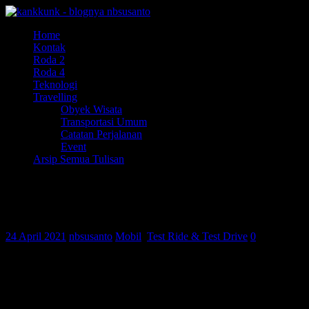
Home
Kontak
Roda 2
Roda 4
Teknologi
Travelling
Obyek Wisata
Transportasi Umum
Catatan Perjalanan
Event
Arsip Semua Tulisan
Review Nissan XTrail T32, menjadi
penumpang baris kedua dan ketiga (2/2)
24 April 2021
nbsusanto
Mobil
,
Test Ride & Test Drive
0
assalamu’alaikum wr. wb..
masih bersama dengan Nissan XTrail generasi ketiga.. kali ini