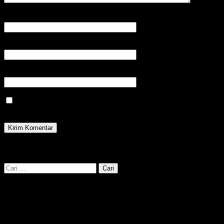
Nama
*
Email
*
Situs
Save my name, email, and website in this browser for the next
time I comment.
cari kata kunci disini :
Cari
untuk: