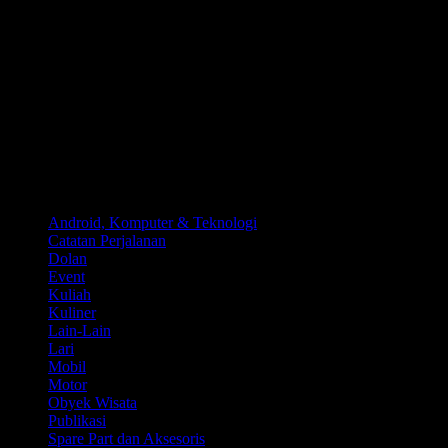
Kategori
Android, Komputer & Teknologi
Catatan Perjalanan
Dolan
Event
Kuliah
Kuliner
Lain-Lain
Lari
Mobil
Motor
Obyek Wisata
Publikasi
Spare Part dan Aksesoris