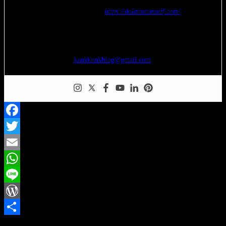
Nur Budi Susanto –
https://dolanotomotif.com/
seorang blogger yang menggemari otomotif, jalan-jalan, fotografi,
teknologi, transportasi, dan kereta api. silakan tinggalkan komentar,
kritik, dan saran atas tulisan saya. boleh juga japri saya di
kankkunkblog@gmail.com
.
Facebook
Twitter
Email
WhatsApp
Line
WordPress
Share