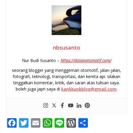
nbsusanto
Nur Budi Susanto –
https://dolanotomotif.com/
seorang blogger yang menggemari otomotif, jalan-jalan,
fotografi, teknologi, transportasi, dan kereta api. silakan
tinggalkan komentar, kritik, dan saran atas tulisan saya.
boleh juga japri saya di
kankkunkblog@gmail.com
.
F
T
E
W
Li
W
S
a
w
m
h
n
o
h