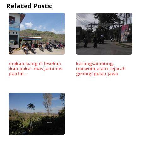
Related Posts:
c
it
ai
at
e
r
ar
e
te
l
s
d
e
b
r
A
P
o
p
r
o
p
e
k
ss
makan siang di lesehan
karangsambung,
ikan bakar mas jammus
museum alam sejarah
pantai…
geologi pulau jawa