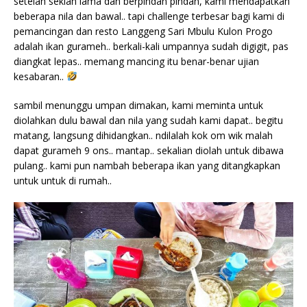
setelah sekian lama dan berpindah pindah, kami mendapatkan
beberapa nila dan bawal.. tapi challenge terbesar bagi kami di
pemancingan dan resto Langgeng Sari Mbulu Kulon Progo
adalah ikan gurameh.. berkali-kali umpannya sudah digigit, pas
diangkat lepas.. memang mancing itu benar-benar ujian
kesabaran..
sambil menunggu umpan dimakan, kami meminta untuk
diolahkan dulu bawal dan nila yang sudah kami dapat.. begitu
matang, langsung dihidangkan.. ndilalah kok om wik malah
dapat gurameh 9 ons.. mantap.. sekalian diolah untuk dibawa
pulang.. kami pun nambah beberapa ikan yang ditangkapkan
untuk untuk di rumah..