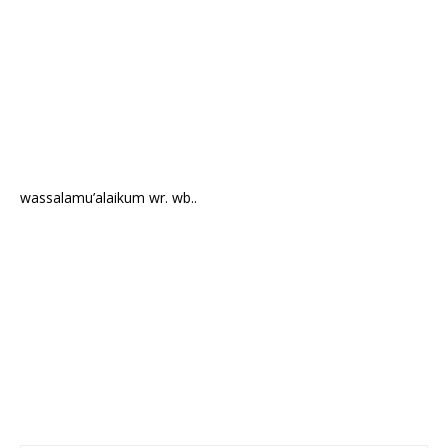
wassalamu’alaikum wr. wb..