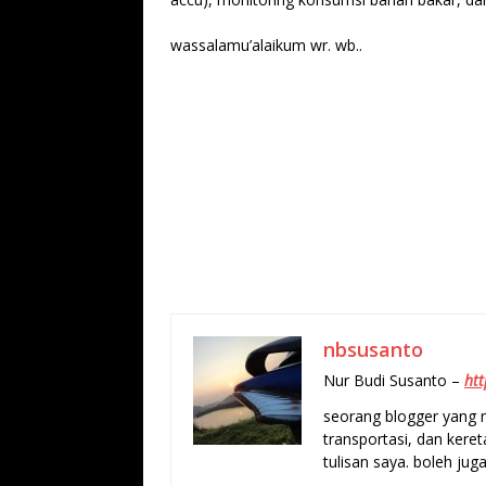
wassalamu’alaikum wr. wb..
nbsusanto
Nur Budi Susanto –
htt
seorang blogger yang m
transportasi, dan keret
tulisan saya. boleh juga