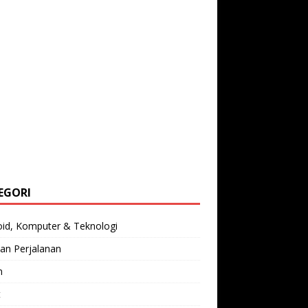
EGORI
oid, Komputer & Teknologi
an Perjalanan
n
t