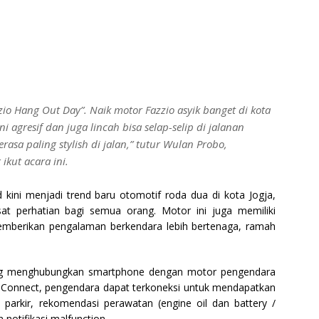
zio Hang Out Day”. Naik motor Fazzio asyik banget di kota
i agresif dan juga lincah bisa selap-selip di jalanan
rasa paling stylish di jalan,” tutur Wulan Probo,
kut acara ini.
kini menjadi trend baru otomotif roda dua di kota Jogja,
at perhatian bagi semua orang. Motor ini juga memiliki
memberikan pengalaman berkendara lebih bertenaga, ramah
ang menghubungkan smartphone dengan motor pengendara
i Y-Connect, pengendara dapat terkoneksi untuk mendapatkan
i parkir, rekomendasi perawatan (engine oil dan battery /
notifikasi malfunction.