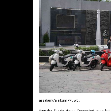
assalamu’alaikum wr. wb..
Yamaha Fazzio Hybrid-Connected yang kini 