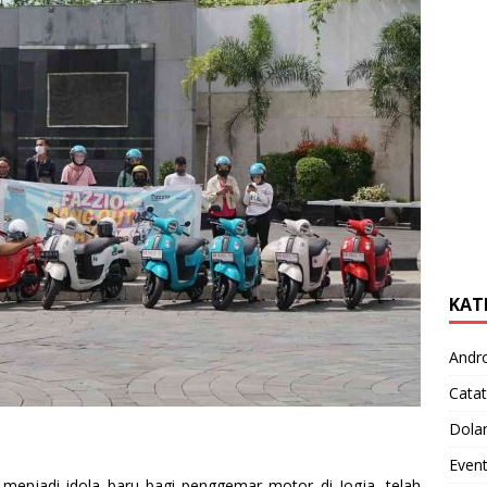
KAT
Andr
Catat
Dola
Even
menjadi idola baru bagi penggemar motor di Jogja, telah