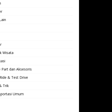
h
er
Lain
l
r
k Wisata
kasi
 Part dan Aksesoris
Ride & Test Drive
& Trik
sportasi Umum