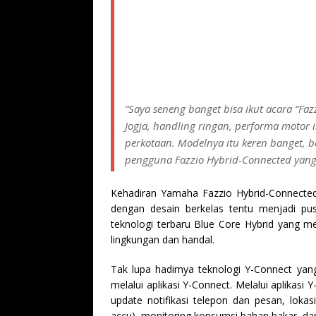
”Saya seneng banget bisa ikut acara “Faz
Jogja, handling ringan, performa motor in
perkotaan. Modelnya itu keren banget, be
pengguna Fazzio Hybrid-Connected yang i
Kehadiran Yamaha Fazzio Hybrid-Connected 
dengan desain berkelas tentu menjadi pus
teknologi terbaru Blue Core Hybrid yang 
lingkungan dan handal.
Tak lupa hadirnya teknologi Y-Connect y
melalui aplikasi Y-Connect. Melalui aplikas
update notifikasi telepon dan pesan, lokas
accu), monitoring konsumsi bahan bakar, dan 