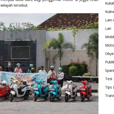
Kulia
 wilayah tersebut.
Kulin
Lain-
Lari
Mobi
Moto
Obye
Publi
Spare
Test 
Tips 
Tran