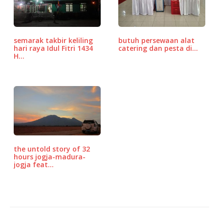
o
p
r
o
p
e
k
ss
semarak takbir keliling
butuh persewaan alat
hari raya Idul Fitri 1434
catering dan pesta di…
H…
the untold story of 32
hours jogja-madura-
jogja feat…