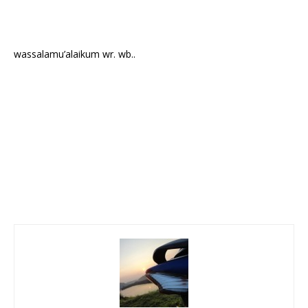
wassalamu’alaikum wr. wb..