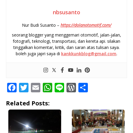
nbsusanto
Nur Budi Susanto –
https://dolanotomotif.com/
seorang blogger yang menggemari otomotif, jalan-jalan,
fotografi, teknologi, transportasi, dan kereta api. silakan
tinggalkan komentar, kritik, dan saran atas tulisan saya.
boleh juga japri saya di
kankkunkblog@gmail.com
.
F
T
E
W
Li
W
S
a
w
m
h
n
o
h
Related Posts:
c
it
ai
at
e
r
ar
e
te
l
s
d
e
b
r
A
P