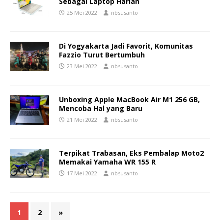
Sebagai Laptop Harian
25 Mei 2022
nbsusanto
Di Yogyakarta Jadi Favorit, Komunitas
Fazzio Turut Bertumbuh
23 Mei 2022
nbsusanto
Unboxing Apple MacBook Air M1 256 GB,
Mencoba Hal yang Baru
21 Mei 2022
nbsusanto
Terpikat Trabasan, Eks Pembalap Moto2
Memakai Yamaha WR 155 R
17 Mei 2022
nbsusanto
1
2
»