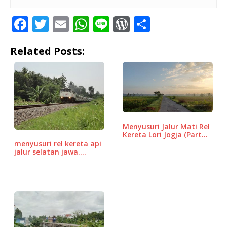
F
T
E
W
Li
W
S
a
w
m
h
n
o
h
Related Posts:
c
it
ai
at
e
r
ar
e
te
l
s
d
e
b
r
A
P
o
p
r
o
p
e
Menyusuri Jalur Mati Rel
k
ss
Kereta Lori Jogja (Part…
menyusuri rel kereta api
jalur selatan jawa.…