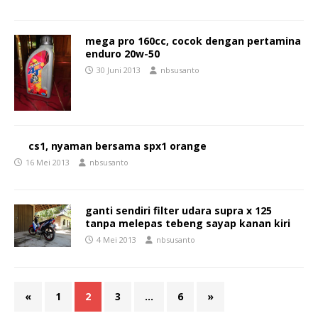
mega pro 160cc, cocok dengan pertamina
enduro 20w-50
30 Juni 2013
nbsusanto
cs1, nyaman bersama spx1 orange
16 Mei 2013
nbsusanto
ganti sendiri filter udara supra x 125
tanpa melepas tebeng sayap kanan kiri
4 Mei 2013
nbsusanto
«
1
2
3
…
6
»