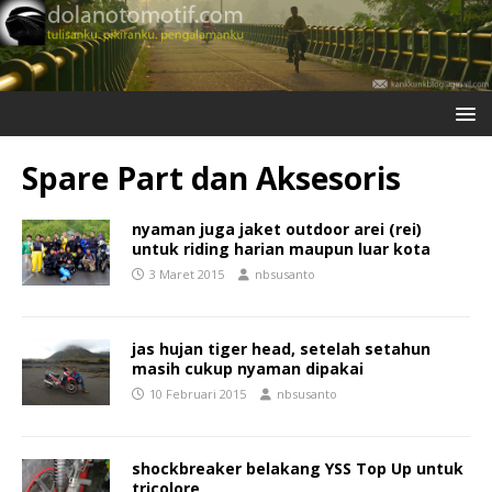
Spare Part dan Aksesoris
nyaman juga jaket outdoor arei (rei)
untuk riding harian maupun luar kota
3 Maret 2015
nbsusanto
jas hujan tiger head, setelah setahun
masih cukup nyaman dipakai
10 Februari 2015
nbsusanto
shockbreaker belakang YSS Top Up untuk
tricolore