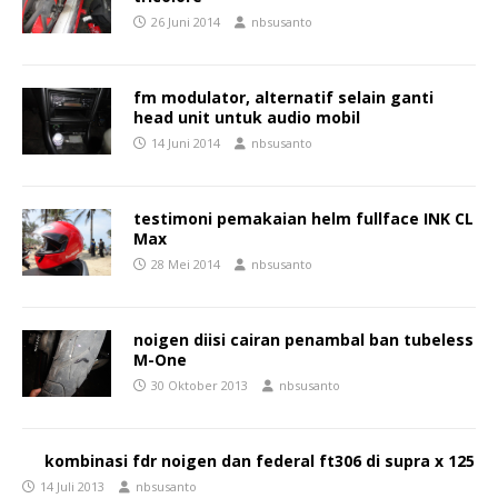
26 Juni 2014
nbsusanto
fm modulator, alternatif selain ganti
head unit untuk audio mobil
14 Juni 2014
nbsusanto
testimoni pemakaian helm fullface INK CL
Max
28 Mei 2014
nbsusanto
noigen diisi cairan penambal ban tubeless
M-One
30 Oktober 2013
nbsusanto
kombinasi fdr noigen dan federal ft306 di supra x 125
14 Juli 2013
nbsusanto