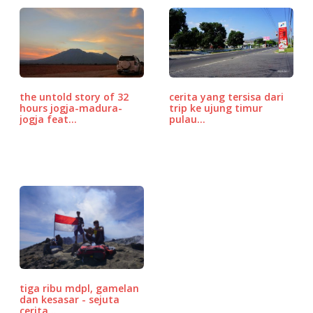
c
it
ai
at
e
r
ar
e
te
l
s
d
e
b
r
A
P
o
p
r
o
p
e
the untold story of 32
cerita yang tersisa dari
k
ss
hours jogja-madura-
trip ke ujung timur
jogja feat…
pulau…
tiga ribu mdpl, gamelan
dan kesasar - sejuta
cerita…