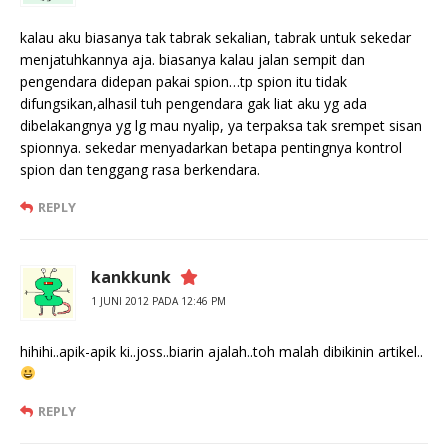
kalau aku biasanya tak tabrak sekalian, tabrak untuk sekedar
menjatuhkannya aja. biasanya kalau jalan sempit dan
pengendara didepan pakai spion…tp spion itu tidak
difungsikan,alhasil tuh pengendara gak liat aku yg ada
dibelakangnya yg lg mau nyalip, ya terpaksa tak srempet sisan
spionnya. sekedar menyadarkan betapa pentingnya kontrol
spion dan tenggang rasa berkendara.
REPLY
kankkunk
1 JUNI 2012 PADA 12:46 PM
hihihi..apik-apik ki..joss..biarin ajalah..toh malah dibikinin artikel..
REPLY