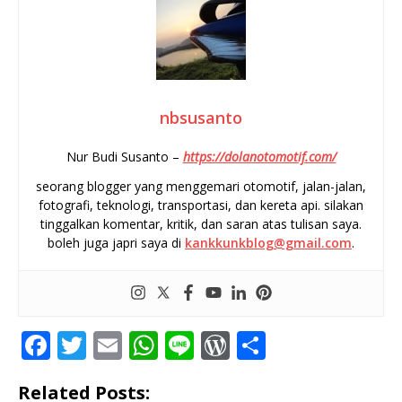
nbsusanto
Nur Budi Susanto –
https://dolanotomotif.com/
seorang blogger yang menggemari otomotif, jalan-jalan,
fotografi, teknologi, transportasi, dan kereta api. silakan
tinggalkan komentar, kritik, dan saran atas tulisan saya.
boleh juga japri saya di
kankkunkblog@gmail.com
.
F
T
E
W
Li
W
S
a
w
m
h
n
o
h
Related Posts: