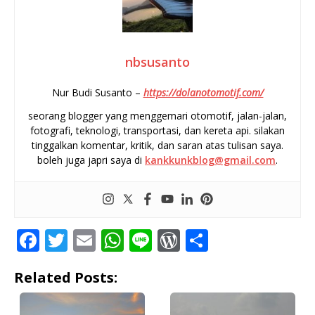
nbsusanto
Nur Budi Susanto –
https://dolanotomotif.com/
seorang blogger yang menggemari otomotif, jalan-jalan,
fotografi, teknologi, transportasi, dan kereta api. silakan
tinggalkan komentar, kritik, dan saran atas tulisan saya.
boleh juga japri saya di
kankkunkblog@gmail.com
.
F
T
E
W
Li
W
S
a
w
m
h
n
o
h
Related Posts:
c
it
ai
at
e
r
ar
e
te
l
s
d
e