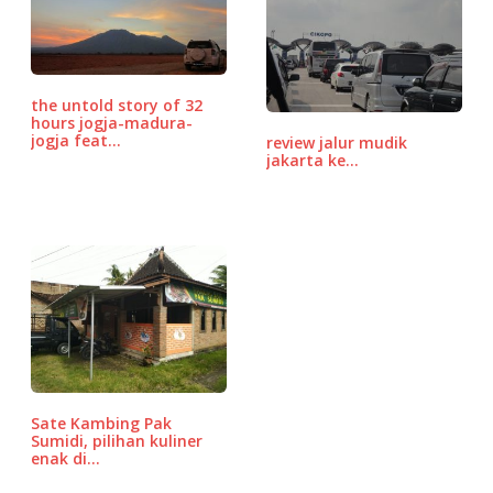
b
r
A
P
o
p
r
o
p
e
the untold story of 32
k
ss
hours jogja-madura-
jogja feat…
review jalur mudik
jakarta ke…
Sate Kambing Pak
Sumidi, pilihan kuliner
enak di…