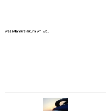
wassalamu’alaikum wr. wb..