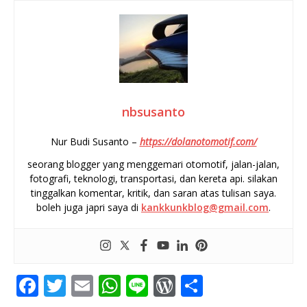
nbsusanto
Nur Budi Susanto –
https://dolanotomotif.com/
seorang blogger yang menggemari otomotif, jalan-jalan,
fotografi, teknologi, transportasi, dan kereta api. silakan
tinggalkan komentar, kritik, dan saran atas tulisan saya.
boleh juga japri saya di
kankkunkblog@gmail.com
.
F
T
E
W
Li
W
S