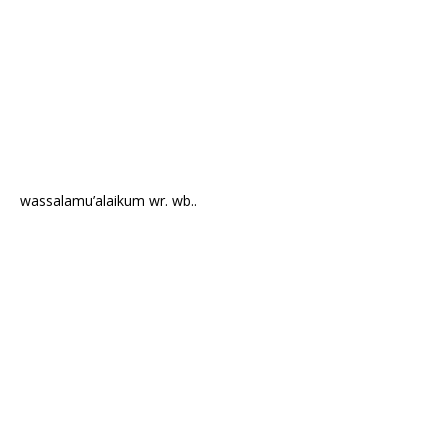
wassalamu’alaikum wr. wb..