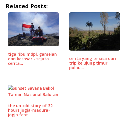
a
w
m
h
n
o
h
Related Posts:
c
it
ai
at
e
r
ar
e
te
l
s
d
e
b
r
A
P
o
p
r
o
p
e
k
ss
tiga ribu mdpl, gamelan
cerita yang tersisa dari
dan kesasar - sejuta
trip ke ujung timur
cerita…
pulau…
the untold story of 32
hours jogja-madura-
jogja feat…