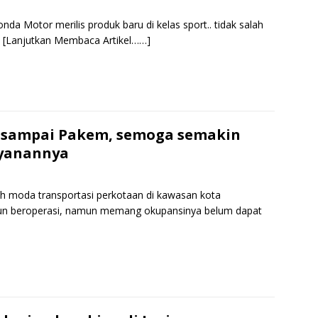
nda Motor merilis produk baru di kelas sport.. tidak salah
a
[Lanjutkan Membaca Artikel……]
S
h
r
e
ba sampai Pakem, semoga semakin
ayanannya
ah moda transportasi perkotaan di kawasan kota
ahun beroperasi, namun memang okupansinya belum dapat
S
h
r