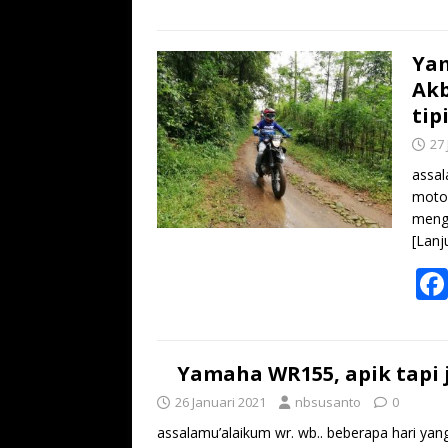
Ya
Akb
tipi
27
assal
motoc
mengg
[Lanj
Yamaha WR155, apik tapi 
26 Januari 2021
nbsusanto
0
assalamu’alaikum wr. wb.. beberapa hari yan