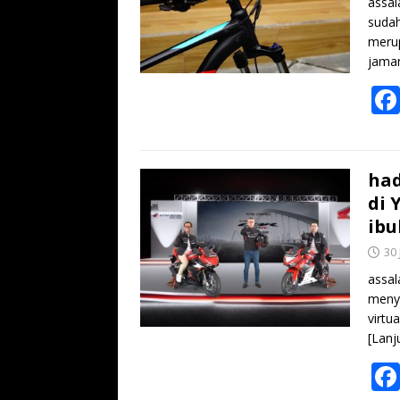
assal
sudah
merup
jama
had
di 
ibu
30
assal
meny
virtu
[Lanj