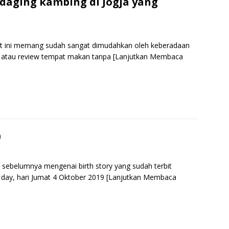
e
 daging kambing di Jogja yang
aat ini memang sudah sangat dimudahkan oleh keberadaan
at atau review tempat makan tanpa
[Lanjutkan Membaca
S
h
r
e
)
l sebelumnya mengenai birth story yang sudah terbit
e day, hari Jumat 4 Oktober 2019
[Lanjutkan Membaca
S
h