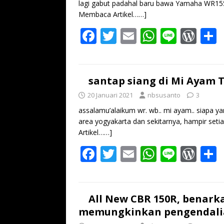
lagi gabut padahal baru bawa Yamaha WR155
Membaca Artikel……]
F
T
E
W
Li
W
ac
w
m
h
n
or
e
itt
ai
at
e
d
a
b
er
l
s
Pr
santap siang di Mi Ayam 
o
A
e
20 Januari 2021
nbsusanto
3
o
p
ss
assalamu’alaikum wr. wb.. mi ayam.. siapa y
area yogyakarta dan sekitarnya, hampir seti
k
p
Artikel……]
F
T
E
W
Li
W
ac
w
m
h
n
or
e
itt
ai
at
e
d
a
b
er
l
s
Pr
All New CBR 150R, benark
memungkinkan pengendali
o
A
e