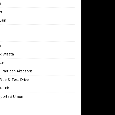
h
er
Lain
l
r
k Wisata
kasi
 Part dan Aksesoris
Ride & Test Drive
& Trik
sportasi Umum