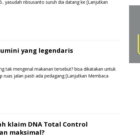
.. yasudah nbsusanto suruh dia datang ke
[Lanjutkan
k
p
S
h
r
e
Tumini yang legendaris
ang tak mengenal makanan tersebut? bisa dikatakan untuk
ap ruas jalan pasti ada pedagang
[Lanjutkan Membaca
S
h
r
e
ah klaim DNA Total Control
an maksimal?