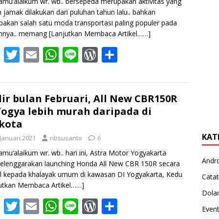
amu’alaikum wr. wb.. bersepeda merupakan aktivitas yang
 jamak dilakukan dari puluhan tahun lalu.. bahkan
akan salah satu moda transportasi paling populer pada
nnya.. memang
[Lanjutkan Membaca Artikel……]
F
T
E
W
Li
W
S
ac
w
m
h
n
or
h
e
itt
ai
at
e
d
ar
b
er
l
s
Pr
e
ir bulan Februari, All New CBR150R
Yogya lebih murah daripada di
o
A
e
kota
o
p
ss
KAT
 Januari 2021
nbsusanto
6
k
p
amu’alaikum wr. wb.. hari ini, Astra Motor Yogyakarta
Andr
elenggarakan launching Honda All New CBR 150R secara
al kepada khalayak umum di kawasan DI Yogyakarta, Kedu
Catat
utkan Membaca Artikel……]
Dola
F
T
E
W
Li
W
S
Even