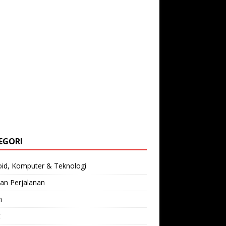
EGORI
oid, Komputer & Teknologi
an Perjalanan
n
t