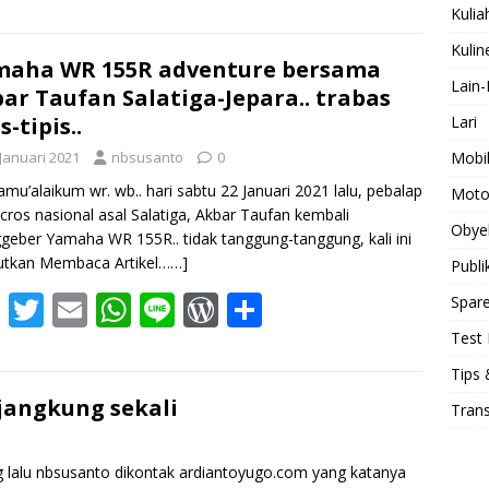
ac
w
m
h
n
or
h
Kulia
e
itt
ai
at
e
d
ar
Kulin
b
er
l
s
Pr
e
maha WR 155R adventure bersama
Lain-
ar Taufan Salatiga-Jepara.. trabas
o
A
e
Lari
s-tipis..
o
p
ss
Mobi
 Januari 2021
nbsusanto
0
k
p
amu’alaikum wr. wb.. hari sabtu 22 Januari 2021 lalu, pebalap
Moto
ros nasional asal Salatiga, Akbar Taufan kembali
Obye
eber Yamaha WR 155R.. tidak tanggung-tanggung, kali ini
utkan Membaca Artikel……]
Publi
F
T
E
W
Li
W
S
Spare
ac
w
m
h
n
or
h
Test 
e
itt
ai
at
e
d
ar
Tips 
b
er
l
s
Pr
e
jangkung sekali
Tran
o
A
e
o
p
ss
g lalu nbsusanto dikontak ardiantoyugo.com yang katanya