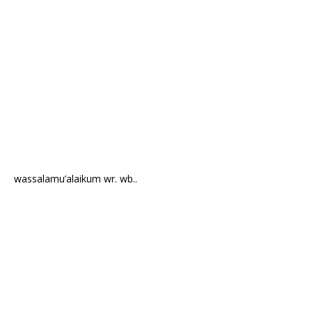
wassalamu’alaikum wr. wb..