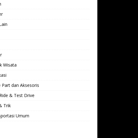
h
er
Lain
l
r
k Wisata
kasi
 Part dan Aksesoris
Ride & Test Drive
& Trik
sportasi Umum