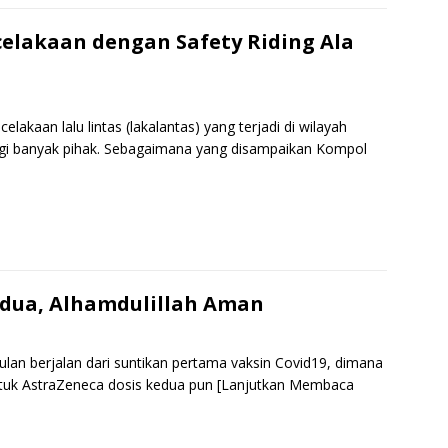
r
e
celakaan dengan Safety Riding Ala
lakaan lalu lintas (lakalantas) yang terjadi di wilayah
agi banyak pihak. Sebagaimana yang disampaikan Kompol
S
h
r
e
edua, Alhamdulillah Aman
ulan berjalan dari suntikan pertama vaksin Covid19, dimana
ntuk AstraZeneca dosis kedua pun
[Lanjutkan Membaca