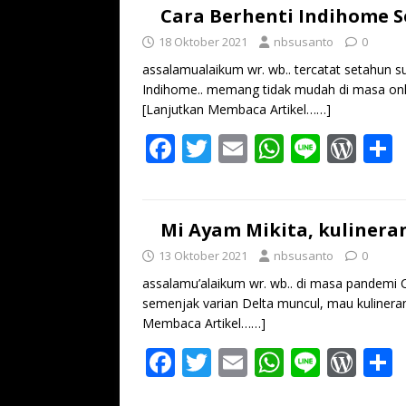
b
er
l
s
Pr
Cara Berhenti Indihome S
o
A
e
18 Oktober 2021
nbsusanto
0
o
p
ss
assalamualaikum wr. wb.. tercatat setahun 
Indihome.. memang tidak mudah di masa onli
k
p
[Lanjutkan Membaca Artikel……]
F
T
E
W
Li
W
ac
w
m
h
n
or
e
itt
ai
at
e
d
a
b
er
l
s
Pr
Mi Ayam Mikita, kulinera
o
A
e
13 Oktober 2021
nbsusanto
0
o
p
ss
assalamu’alaikum wr. wb.. di masa pandemi C
semenjak varian Delta muncul, mau kulineran
k
p
Membaca Artikel……]
F
T
E
W
Li
W
ac
w
m
h
n
or