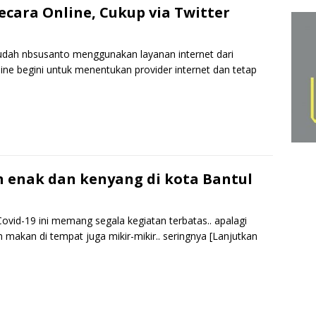
e
ecara Online, Cukup via Twitter
sudah nbsusanto menggunakan layanan internet dari
ne begini untuk menentukan provider internet dan tetap
S
h
r
e
n enak dan kenyang di kota Bantul
ovid-19 ini memang segala kegiatan terbatas.. apalagi
 makan di tempat juga mikir-mikir.. seringnya
[Lanjutkan
S
h