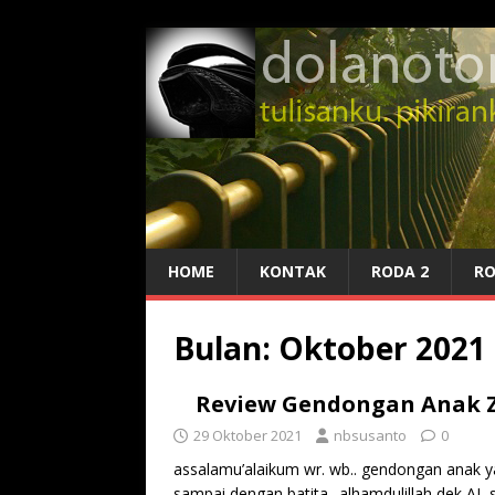
HOME
KONTAK
RODA 2
RO
Bulan:
Oktober 2021
Review Gendongan Anak Za
29 Oktober 2021
nbsusanto
0
assalamu’alaikum wr. wb.. gendongan anak
sampai dengan batita.. alhamdulillah dek 