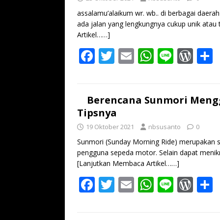
o
A
e
o
p
ss
assalamu’alaikum wr. wb.. di berbagai daerah
ada jalan yang lengkungnya cukup unik atau t
k
p
Artikel……]
F
T
E
W
Li
W
ac
w
m
h
n
or
e
itt
ai
at
e
d
a
b
er
l
s
Pr
Berencana Sunmori Meng
Tipsnya
o
A
e
19 Oktober 2021
nbsusanto
0
o
p
ss
Sunmori (Sunday Morning Ride) merupakan sa
k
p
pengguna sepeda motor. Selain dapat menikm
[Lanjutkan Membaca Artikel……]
F
T
E
W
Li
W
ac
w
m
h
n
or
e
itt
ai
at
e
d
a