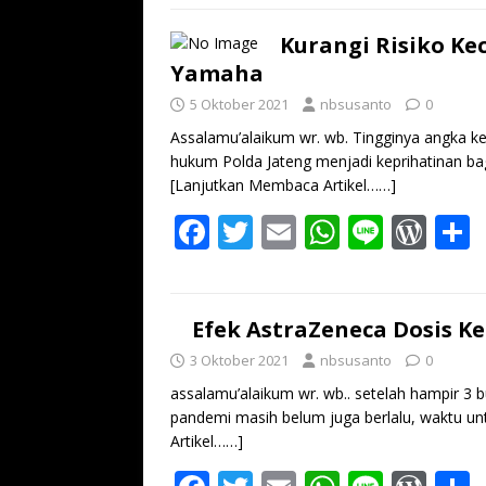
e
itt
ai
at
e
d
a
b
er
l
s
Pr
Kurangi Risiko Ke
Yamaha
o
A
e
5 Oktober 2021
nbsusanto
0
o
p
ss
Assalamu’alaikum wr. wb. Tingginya angka kece
k
p
hukum Polda Jateng menjadi keprihatinan b
[Lanjutkan Membaca Artikel……]
F
T
E
W
Li
W
ac
w
m
h
n
or
e
itt
ai
at
e
d
a
b
er
l
s
Pr
Efek AstraZeneca Dosis K
o
A
e
3 Oktober 2021
nbsusanto
0
o
p
ss
assalamu’alaikum wr. wb.. setelah hampir 3 b
pandemi masih belum juga berlalu, waktu u
k
p
Artikel……]