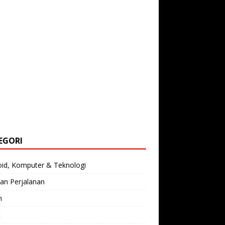
EGORI
oid, Komputer & Teknologi
an Perjalanan
n
t