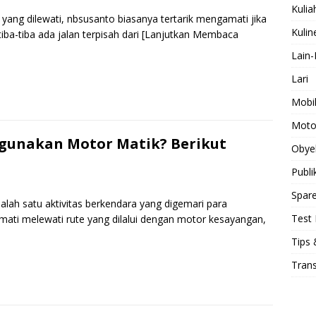
Kulia
 yang dilewati, nbsusanto biasanya tertarik mengamati jika
Kulin
iba-tiba ada jalan terpisah dari
[Lanjutkan Membaca
Lain-
S
Lari
h
Mobi
r
Moto
e
gunakan Motor Matik? Berikut
Obye
Publi
Spare
lah satu aktivitas berkendara yang digemari para
Test 
ati melewati rute yang dilalui dengan motor kesayangan,
Tips 
S
Tran
h
r