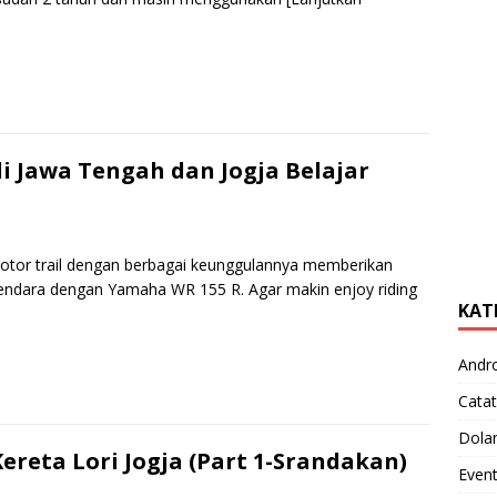
S
h
r
e
 Jawa Tengah dan Jogja Belajar
motor trail dengan berbagai keunggulannya memberikan
endara dengan Yamaha WR 155 R. Agar makin enjoy riding
KAT
S
Andr
h
Catat
r
Dola
e
Kereta Lori Jogja (Part 1-Srandakan)
Even