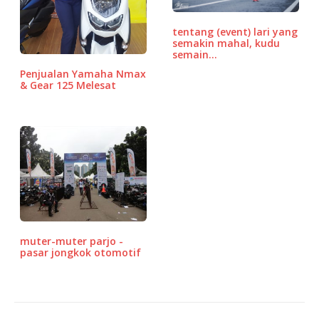
o
p
e
k
ss
tentang (event) lari yang
semakin mahal, kudu
semain…
Penjualan Yamaha Nmax
& Gear 125 Melesat
muter-muter parjo -
pasar jongkok otomotif