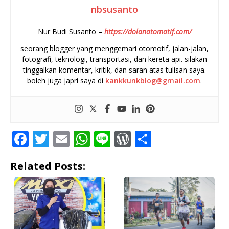
nbsusanto
Nur Budi Susanto –
https://dolanotomotif.com/
seorang blogger yang menggemari otomotif, jalan-jalan,
fotografi, teknologi, transportasi, dan kereta api. silakan
tinggalkan komentar, kritik, dan saran atas tulisan saya.
boleh juga japri saya di
kankkunkblog@gmail.com
.
F
T
E
W
Li
W
S
a
w
m
h
n
o
h
Related Posts:
c
it
ai
at
e
r
ar
e
te
l
s
d
e
b
r
A
P
o
p
r