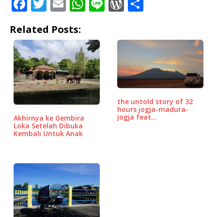
F
T
E
W
Li
W
S
a
w
m
h
n
o
h
Related Posts:
c
it
ai
at
e
r
ar
e
te
l
s
d
e
b
r
A
P
o
p
r
o
p
e
the untold story of 32
k
ss
hours jogja-madura-
jogja feat…
Akhirnya ke Gembira
Loka Setelah Dibuka
Kembali Untuk Anak