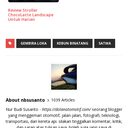
Review Stroller
ChocoLatte Landscape
Untuk Harian
GEMBIRA LOKA
KEBUN BINATANG
SATWA
About nbsusanto
1039 Articles
Nur Budi Susanto -
https://dolanotomotif.com/
seorang blogger
yang menggemari otomotif, jalan-jalan, fotografi, teknologi,
transportasi, dan kereta api. silakan tinggalkan komentar, kritik,
dan saran atas tulisan saya. boleh juga japri saya di