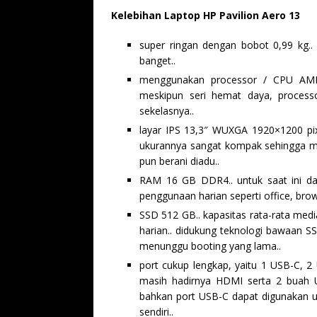
Kelebihan Laptop HP Pavilion Aero 13
super ringan dengan bobot 0,99 kg.
banget..
menggunakan processor / CPU AMD
meskipun seri hemat daya, processo
sekelasnya..
layar IPS 13,3″ WUXGA 1920×1200 pixe
ukurannya sangat kompak sehingga mu
pun berani diadu..
RAM 16 GB DDR4.. untuk saat ini da
penggunaan harian seperti office, brows
SSD 512 GB.. kapasitas rata-rata med
harian.. didukung teknologi bawaan SS
menunggu booting yang lama..
port cukup lengkap, yaitu 1 USB-C, 
masih hadirnya HDMI serta 2 buah U
bahkan port USB-C dapat digunakan 
sendiri..