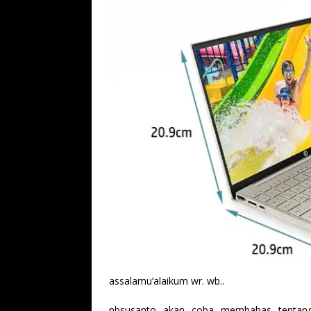
assalamu’alaikum wr. wb..
nbsusanto akan coba membahas tentang