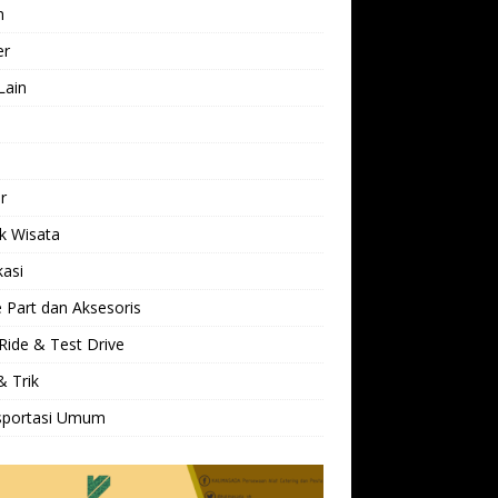
h
er
Lain
l
r
k Wisata
kasi
 Part dan Aksesoris
Ride & Test Drive
& Trik
sportasi Umum