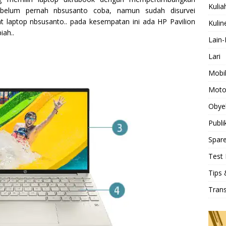
Kulia
n belum pernah nbsusanto coba, namun sudah disurvei
laptop nbsusanto.. pada kesempatan ini ada HP Pavilion
Kulin
iah..
Lain-
Lari
Mobi
Moto
Obye
Publi
Spare
Test 
Tips 
Tran