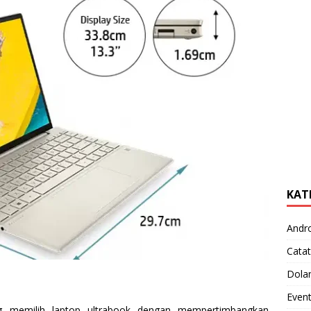
KAT
Andr
Catat
Dola
Even
 memilih laptop ultrabook dengan mempertimbangkan