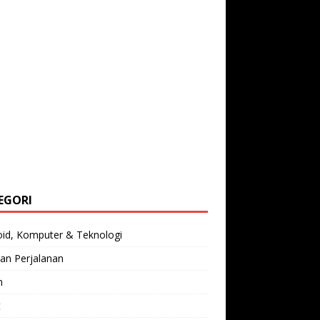
EGORI
oid, Komputer & Teknologi
an Perjalanan
n
t