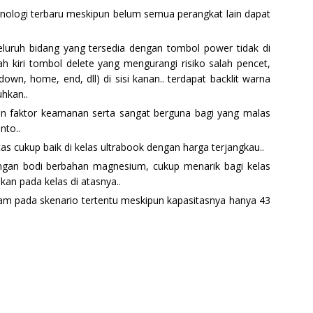
teknologi terbaru meskipun belum semua perangkat lain dapat
uruh bidang yang tersedia dengan tombol power tidak di
ah kiri tombol delete yang mengurangi risiko salah pencet,
down, home, end, dll) di sisi kanan.. terdapat backlit warna
hkan..
kan faktor keamanan serta sangat berguna bagi yang malas
nto..
as cukup baik di kelas ultrabook dengan harga terjangkau..
gan bodi berbahan magnesium, cukup menarik bagi kelas
kan pada kelas di atasnya..
am pada skenario tertentu meskipun kapasitasnya hanya 43