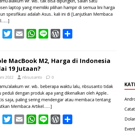
amu’alaikum wr. wb.. tak bisa dipungkiri, salah satu
sen laptop yang memiliki pilihan hampir di semua lini harga
n spesifikasi adalah Asus.. kali ini di
[Lanjutkan Membaca
el……]
F
T
E
W
Li
W
S
ac
w
m
h
n
or
h
e
itt
ai
at
e
d
ar
b
er
l
s
Pr
e
le MacBook M2, Harga di Indonesia
ai 19 Jutaan?
o
A
e
uni 2022
nbsusanto
0
o
p
ss
KAT
amu’alaikum wr. wb.. beberapa waktu lalu, nbsusanto tidak
k
p
lu peduli dengan produk apa yang dikenalkan oleh Apple..
Andr
stis saja, paling sering mendengar atau membaca tentang
utkan Membaca Artikel……]
Catat
F
T
E
W
Li
W
S
Dola
ac
w
m
h
n
or
h
Even