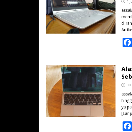
1 J
assal
memba
di ra
Artik
Ala
Seb
30
assal
hingg
ya pa
[Lanj