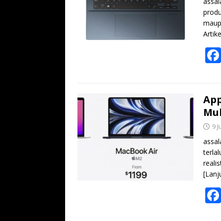
assal
produ
maupu
Artik
App
Mul
9 J
assal
terla
reali
[Lanj