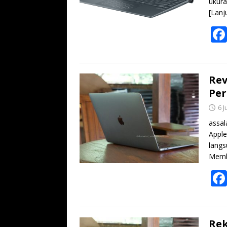
ukura
[Lanj
Rev
Per
6 J
assal
Apple
langs
Memb
Rek