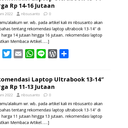
ga Rp 14-16 Jutaan
o
A
e
uni 2022
nbsusanto
0
o
p
ss
amu’alaikum wr. wb.. pada artikel kali ini nbsusanto akan
k
p
has tentang rekomendasi laptop ultrabook 13-14″ di
 harga 14 jutaan hingga 16 jutaan.. rekomendasi laptop
utkan Membaca Artikel……]
F
T
E
W
Li
W
S
ac
w
m
h
n
or
h
e
itt
ai
at
e
d
ar
b
er
l
s
Pr
e
omendasi Laptop Ultrabook 13-14″
ga Rp 11-13 Jutaan
o
A
e
uni 2022
nbsusanto
0
o
p
ss
amu’alaikum wr. wb.. pada artikel kali ini nbsusanto akan
k
p
has tentang rekomendasi laptop ultrabook 13-14″ di
 harga 11 jutaan hingga 13 jutaan.. rekomendasi laptop
utkan Membaca Artikel……]