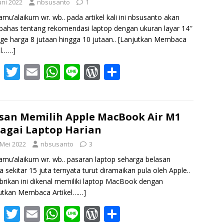
uni 2022
nbsusanto
1
o
p
ss
amu’alaikum wr. wb.. pada artikel kali ini nbsusanto akan
k
p
has tentang rekomendasi laptop dengan ukuran layar 14″
nge harga 8 jutaan hingga 10 jutaan..
[Lanjutkan Membaca
el……]
F
T
E
W
Li
W
S
ac
w
m
h
n
or
h
e
itt
ai
at
e
d
ar
b
er
l
s
Pr
e
san Memilih Apple MacBook Air M1
agai Laptop Harian
o
A
e
 Mei 2022
nbsusanto
3
o
p
ss
amu’alaikum wr. wb.. pasaran laptop seharga belasan
k
p
a sekitar 15 juta ternyata turut diramaikan pula oleh Apple..
brikan ini dikenal memiliki laptop MacBook dengan
utkan Membaca Artikel……]
F
T
E
W
Li
W
S