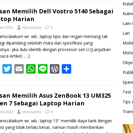
e
itt
ai
at
e
d
ar
Kulia
b
er
l
s
Pr
e
san Memilih Dell Vostro 5140 Sebagai
Kulin
top Harian
o
A
e
Lain-
uni 2022
nbsusanto
2
o
p
ss
Lari
amu’alaikum wr. wb.. laptop tipis dan ringan memang tak
k
p
Mobi
lagi dipandang sebelah mata dari spesifikasi yang
ikinya.. jika dulu identik dengan processor seri U
[Lanjutkan
Moto
aca Artikel……]
Obye
F
T
E
W
Li
W
S
Publi
ac
w
m
h
n
or
h
Spare
e
itt
ai
at
e
d
ar
Test 
b
er
l
s
Pr
e
san Memilih Asus ZenBook 13 UM325
Tips 
en 7 Sebagai Laptop Harian
o
A
e
Tran
uni 2022
nbsusanto
0
o
p
ss
amu’alaikum wr. wb.. laptop 13″ memiliki daya tarik dengan
k
p
si yang tidak terlalu besar, namun masih memberikan