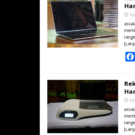
Har
4 J
assal
memba
range
[Lanj
Rek
Har
3 J
assal
memba
range
[Lanj