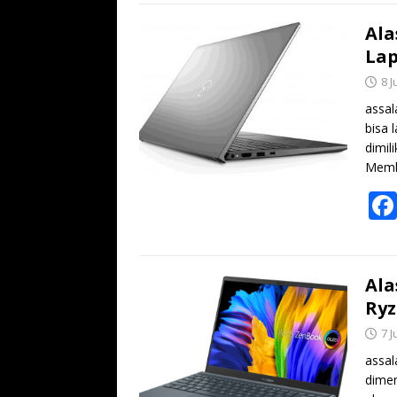
Ala
Lap
8 J
assal
bisa 
dimil
Memb
Ala
Ryz
7 J
assal
dimen