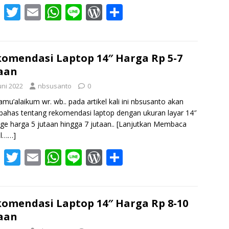
F
T
E
W
Li
W
S
ac
w
m
h
n
or
h
e
itt
ai
at
e
d
ar
b
er
l
s
Pr
e
omendasi Laptop 14″ Harga Rp 5-7
aan
o
A
e
uni 2022
nbsusanto
0
o
p
ss
amu’alaikum wr. wb.. pada artikel kali ini nbsusanto akan
k
p
has tentang rekomendasi laptop dengan ukuran layar 14″
nge harga 5 jutaan hingga 7 jutaan..
[Lanjutkan Membaca
el……]
F
T
E
W
Li
W
S
ac
w
m
h
n
or
h
e
itt
ai
at
e
d
ar
b
er
l
s
Pr
e
omendasi Laptop 14″ Harga Rp 8-10
aan
o
A
e