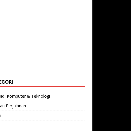
EGORI
oid, Komputer & Teknologi
an Perjalanan
n
t