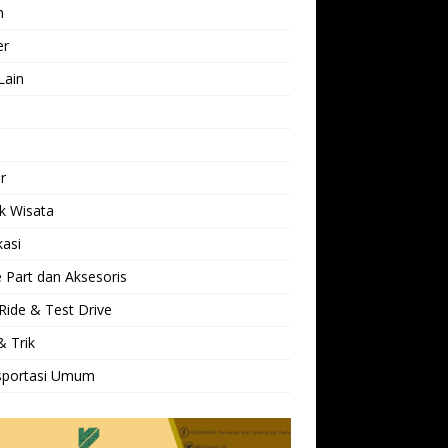
h
er
Lain
l
r
k Wisata
kasi
 Part dan Aksesoris
Ride & Test Drive
& Trik
sportasi Umum