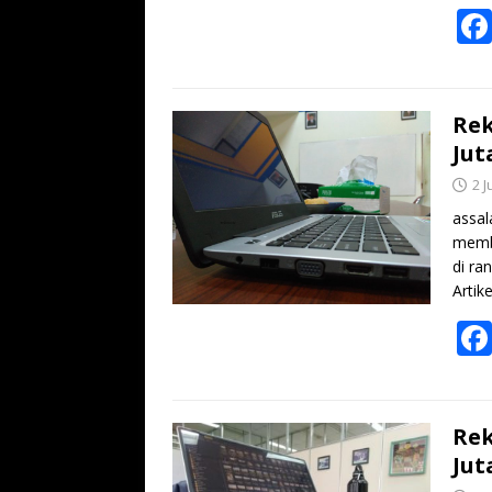
Rek
Jut
2 J
assal
memba
di ra
Artik
Rek
Jut